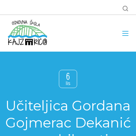
6
lis
Učiteljica Gordana
Gojmerac Dekanić