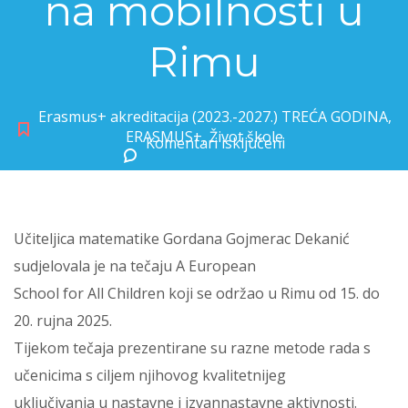
na mobilnosti u
Rimu
Erasmus+ akreditacija (2023.-2027.) TREĆA GODINA
,
ERASMUS+
,
Život škole
Komentari isključeni
za Učiteljica Gordana Gojmerac Dekanić na mobilnosti u Rimu
Učiteljica matematike Gordana Gojmerac Dekanić
sudjelovala je na tečaju A European
School for All Children koji se održao u Rimu od 15. do
20. rujna 2025.
Tijekom tečaja prezentirane su razne metode rada s
učenicima s ciljem njihovog kvalitetnijeg
uključivanja u nastavne i izvannastavne aktivnosti.