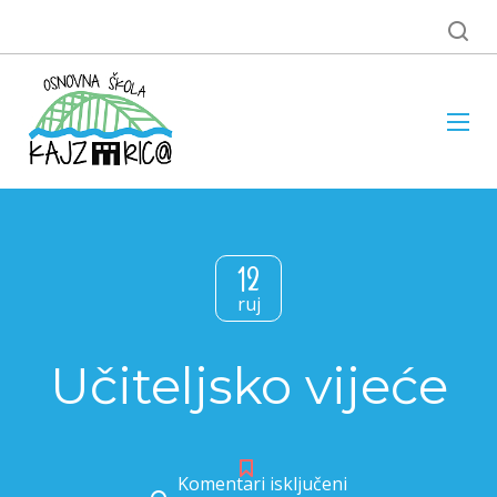
12
ruj
Učiteljsko vijeće
Komentari isključeni
za Učiteljsko vijeće