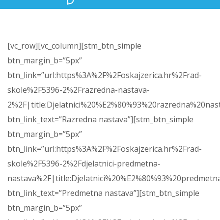
[vc_row][vc_column][stm_btn_simple
btn_margin_b=”5px”
btn_link=”url:https%3A%2F%2Foskajzerica.hr%2Frad-
skole%2F5396-2%2Frazredna-nastava-
2%2F|title:Djelatnici%20%E2%80%93%20razredna%20nas
btn_link_text=”Razredna nastava”][stm_btn_simple
btn_margin_b=”5px”
btn_link=”url:https%3A%2F%2Foskajzerica.hr%2Frad-
skole%2F5396-2%2Fdjelatnici-predmetna-
nastava%2F|title:Djelatnici%20%E2%80%93%20predmetn
btn_link_text=”Predmetna nastava”][stm_btn_simple
btn_margin_b=”5px”