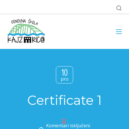
10
pro
Certificate 1
Komentari isključeni
za Certificate 1