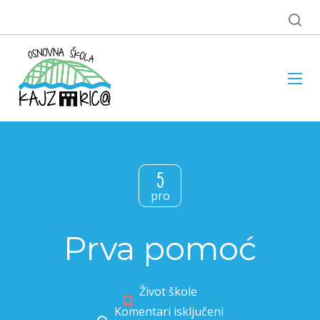
5
pro
Prva pomoć
Život škole
Komentari isključeni
za Prva pomoć