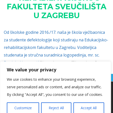
FAKULTETA SVEUČILIŠTA
U ZAGREBU
Od školske godine 2016./17. naša je škola vježbaonica
za studente defektologije koji studiraju na Edukacijsko-
rehabilitacijskom fakultetu u Zagrebu. Voditeljica
studenata je stručna suradnica logopedinja, mr. sc.
Daniela Abramović.
[/vc_column_text][/vc_column]
We value your privacy
[vc_column][/vc_column][/vc_row]
We use cookies to enhance your browsing experience,
serve personalized ads or content, and analyze our traffic.
Koristimo kolačiće kako bismo vam pružili najbolje iskustvo na
našoj web stranici.
By clicking "Accept All", you consent to our use of cookies.
Informacije o kolačićima koje koristimo ili opcije za
isključivanje kolačića možete pronaći u
postavkama
.
Customize
Reject All
Accept All
Copyright © OŠ Kajzerica
Prihvaćam