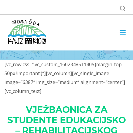
[vc_row css=”.vc_custom_1602348511405{margin-top:
50px !important;}”][vc_column][vc_single_image
image=”6387″ img_size=”medium” alignment=”center”]
[vc_column_text]
VJEŽBAONICA ZA
STUDENTE EDUKACIJSKO
– REHABILITACIJSKOG