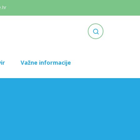
.hr
ir
Važne informacije