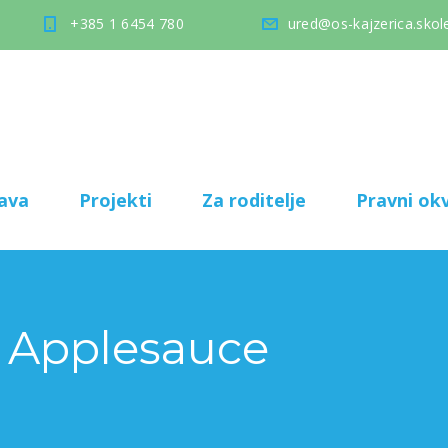
+385 1 6454 780
ured@os-kajzerica.skole
ava
Projekti
Za roditelje
Pravni okv
 Applesauce
esauce