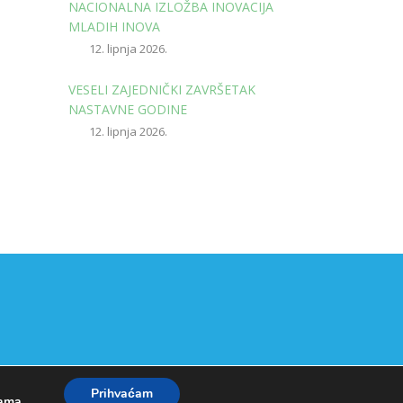
NACIONALNA IZLOŽBA INOVACIJA
MLADIH INOVA
12. lipnja 2026.
VESELI ZAJEDNIČKI ZAVRŠETAK
NASTAVNE GODINE
12. lipnja 2026.
Prihvaćam
kama
.