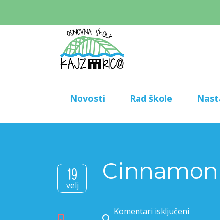
Novosti
Rad škole
Nast
Cinnamon
19
velj
Komentari isključeni
za Cinnamon Appl