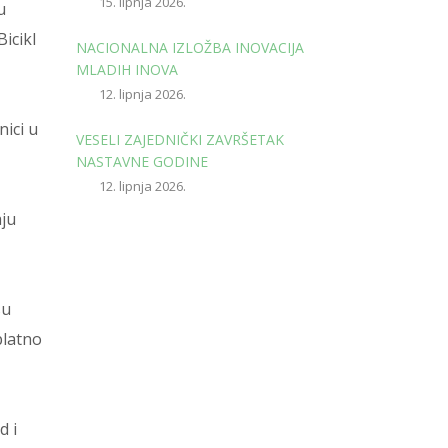
15. lipnja 2026.
u
Bicikl
NACIONALNA IZLOŽBA INOVACIJA
MLADIH INOVA
12. lipnja 2026.
nici u
VESELI ZAJEDNIČKI ZAVRŠETAK
NASTAVNE GODINE
12. lipnja 2026.
aju
su
platno
d i