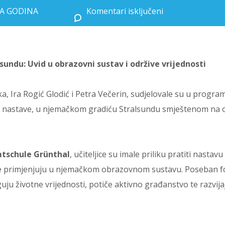
EĆA GODINA
Komentari isključeni
za Job shadowing iskustvo u Stralsundu: Uvid u obrazovni sustav i održive vrijednosti
sundu: Uvid u obrazovni sustav i održive vrijednosti
ika, Ira Rogić Glodić i Petra Večerin, sudjelovale su u progr
 nastave, u njemačkom gradiću Stralsundu smještenom na o
mtschule Grünthal
, učiteljice su imale priliku pratiti nastavu 
se primjenjuju u njemačkom obrazovnom sustavu. Poseban 
uju životne vrijednosti, potiče aktivno građanstvo te razvija