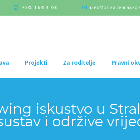
+385 1 6454 780
ured@os-kajzerica.skole
ava
Projekti
Za roditelje
Pravni okv
ing iskustvo u Stra
ustav i održive vrij