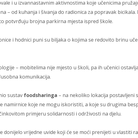
lovale i u izvannastavnim aktivnostima koje učenicima pružaj
ina – od kuhanja i šivanja do radionica za popravak bicikala. 
što potvrđuju brojna parkirna mjesta ispred škole.
nice i hodnici puni su biljaka o kojima se redovito brinu uče
ologije – mobitelima nije mjesto u školi, pa ih učenici ostavlj
eđusobna komunikacija.
mio sustav
foodsharinga
– na nekoliko lokacija postavljeni 
ne namirnice koje ne mogu iskoristiti, a koje su drugima bes
činkovitom primjeru solidarnosti i održivosti na djelu.
 donijelo vrijedne uvide koji će se moći prenijeti u vlastiti ra