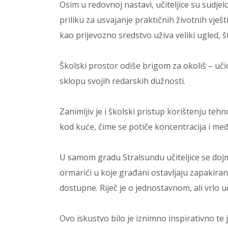
Osim u redovnoj nastavi, učiteljice su sudje
priliku za usvajanje praktičnih životnih vješt
kao prijevozno sredstvo uživa veliki ugled, 
Školski prostor odiše brigom za okoliš – učio
sklopu svojih redarskih dužnosti.
Zanimljiv je i školski pristup korištenju tehn
kod kuće, čime se potiče koncentracija i m
U samom gradu Stralsundu učiteljice se doj
ormarići u koje građani ostavljaju zapakira
dostupne. Riječ je o jednostavnom, ali vrlo u
Ovo iskustvo bilo je iznimno inspirativno te je