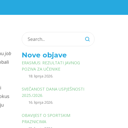
amu
job
Nove objave
bali
ERASMUS: REZULTATI JAVNOG
POZIVA ZA UČENIKE
18. lipnja 2026.
i
SVEČANOST DANA USPJEŠNOSTI
2025./2026.
fokus
16. lipnja 2026.
ju
OBAVIJEST O SPORTSKIM
PRAZNICIMA