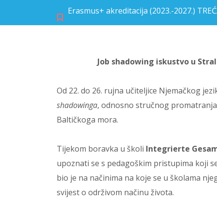
Erasmus+ akreditacija (2023.-2027.) TR
Job shadowing iskustvo u Stral
Od 22. do 26. rujna učiteljice Njemačkog jez
shadowinga
, odnosno stručnog promatranja
Baltičkoga mora.
Tijekom boravka u školi
Integrierte Gesa
upoznati se s pedagoškim pristupima koji 
bio je na načinima na koje se u školama njeg
svijest o održivom načinu života.