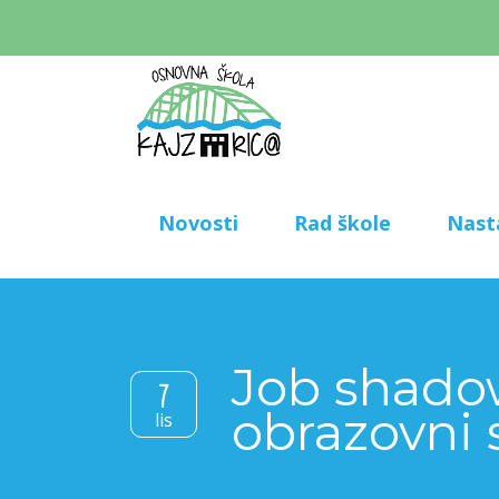
Novosti
Rad škole
Nast
Job shadow
7
obrazovni s
lis