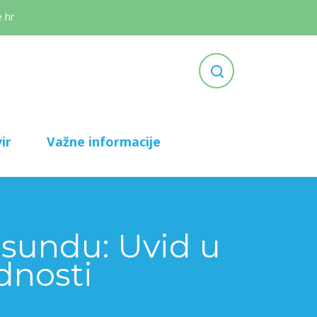
.hr
ir
Važne informacije
lsundu: Uvid u
ednosti