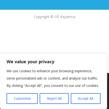
Copyright © OŠ Kajzerica
We value your privacy
We use cookies to enhance your browsing experience,
serve personalized ads or content, and analyze our traffic.
Koristimo kolačiće kako bismo vam pružili najbolje iskustvo na
našoj web stranici.
By clicking "Accept All", you consent to our use of cookies.
Informacije o kolačićima koje koristimo ili opcije za
isključivanje kolačića možete pronaći u
postavkama
.
Customize
Reject All
Accept All
Prihvaćam