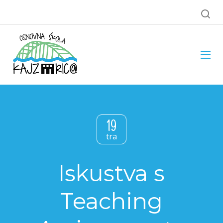
19
tra
Iskustva s
Teaching