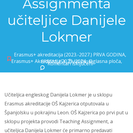
Assignmenta
učiteljice Danijele
Lokmer
Erasmus+ akreditacija (2023.-2027.) PRVA GODINA
,
Erasmus+ Akreditacija 2023./2024.
,
Oglasna ploča
,
ERASMUS+
,
Život škole
Komentari isključeni
za Iskustva s Teaching Assignmenta učiteljice Danijele Lokmer
Učiteljica engleskog Danijela Lokmer je u sklopu
Erasmus akreditacije OŠ Kajzerica otputovala u
Španjolsku u pokrajinu Leon. OŠ Kajzerica po prvi put u
sklopu projekta provodi Teaching Assignment, a
učiteljica Danijela Lokmer će primarno predavati