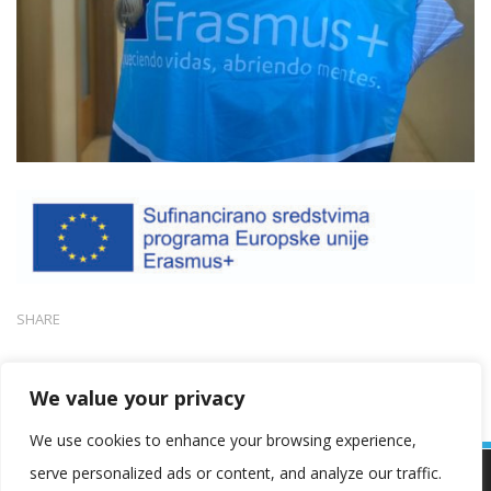
SHARE
We value your privacy
We use cookies to enhance your browsing experience,
serve personalized ads or content, and analyze our traffic.
Koristimo kolačiće kako bismo vam pružili najbolje iskustvo na