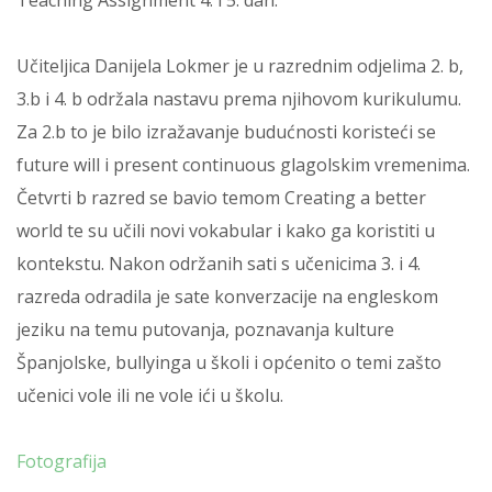
Teaching Assignment 4. i 5. dan.
Učiteljica Danijela Lokmer je u razrednim odjelima 2. b,
3.b i 4. b održala nastavu prema njihovom kurikulumu.
Za 2.b to je bilo izražavanje budućnosti koristeći se
future will i present continuous glagolskim vremenima.
Četvrti b razred se bavio temom Creating a better
world te su učili novi vokabular i kako ga koristiti u
kontekstu. Nakon održanih sati s učenicima 3. i 4.
razreda odradila je sate konverzacije na engleskom
jeziku na temu putovanja, poznavanja kulture
Španjolske, bullyinga u školi i općenito o temi zašto
učenici vole ili ne vole ići u školu.
Fotografija