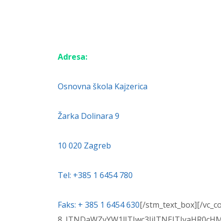
Adresa:
Osnovna škola Kajzerica
Žarka Dolinara 9
10 020 Zagreb
Tel: +385 1 6454 780
Faks: + 385 1 6454 630
[/stm_text_box][/vc_c
8_JTNDaWZyYW1lJTIwc3JjJTNEJTIyaHR0