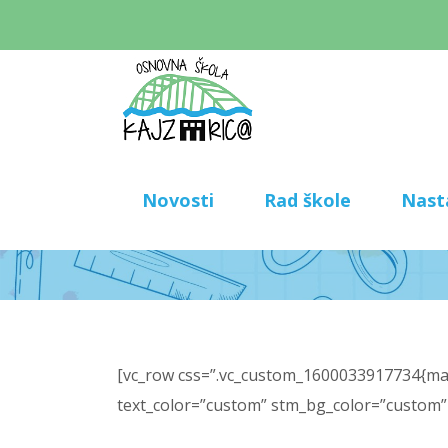
Novosti
Rad škole
Nast
[vc_row css=”.vc_custom_1600033917734{marg
text_color=”custom” stm_bg_color=”custom”