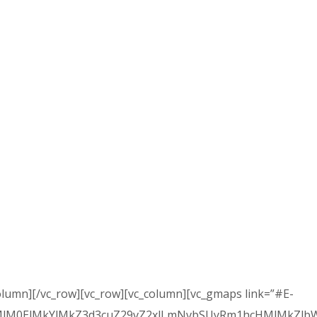
olumn][/vc_row][vc_row][vc_column][vc_gmaps link=”#E-
cHMlM0ElMkYlMkZ3d3cuZ29vZ2xlLmNvbSUyRm1hcHMlMkZ