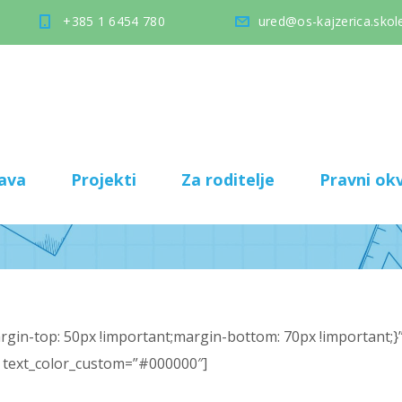
+385 1 6454 780
ured@os-kajzerica.skole
ava
Projekti
Za roditelje
Pravni okv
in-top: 50px !important;margin-bottom: 70px !important;}”
 text_color_custom=”#000000″]