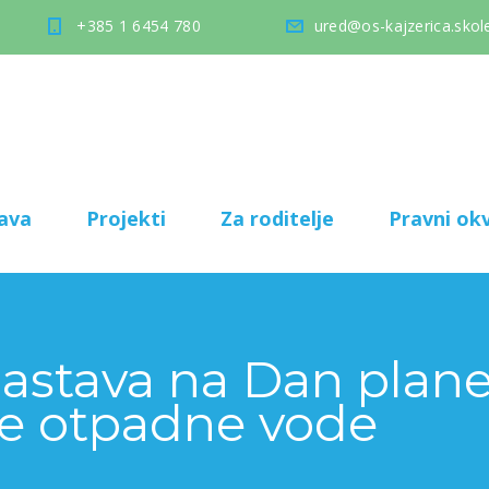
+385 1 6454 780
ured@os-kajzerica.skole
ava
Projekti
Za roditelje
Pravni okv
astava na Dan plane
e otpadne vode