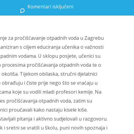
Komentari isključeni
za Terenska nastava na Dan planeta Zemlje – Zagrebačke otpadne vode
ojenje za pročišćavanje otpadnih voda u Zagrebu
niziran s ciljem educiranja učenika o važnosti
tpadnim vodama. U sklopu posjete, učenici su
i o procesima pročišćavanja otpadnih voda te o
 okoliša. Tijekom obilaska, stručni djelatnici
obrađuju i čiste prije nego što se vraćaju u
nicama koje su vodili mladi profesori kemije. Na
ces pročišćavanja otpadnih voda, zatim su
nici proučavali kako nastaju kisele kiše.
tavljali pitanja i aktivno sudjelovali u razgovoru.
i sretni se vratili u školu, puni novih spoznaja i