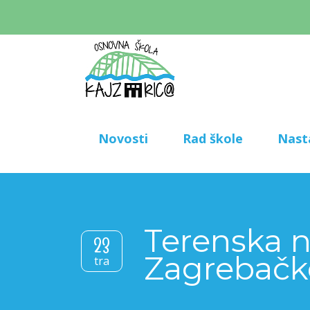
Novosti
Rad škole
Nast
Terenska n
23
Zagrebačk
tra