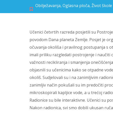
Obilježavanja
,
Oglasna ploča
,
Život škole
Učenici četvrtih razreda posjetili su Postr
povodom Dana planeta Zemlje. Posjet je orga
očuvanja okoliša i pravilnog postupanja s o
imali priliku razgledati postrojenje i naučit
važnosti recikliranja i smanjenja onečišćenja
objasnili su učenicima kako se otpadne vode 
okoliš. Sudjelovali su i na zanimljivim radio
zanimljiv način pokušali su im predočiti pro
mikroskopirali kapljice vode, a u trećoj radio
Radionice su bile interaktivne. Učenici su pos
Nakon radionica, svi smo dobili ukusan ručak 