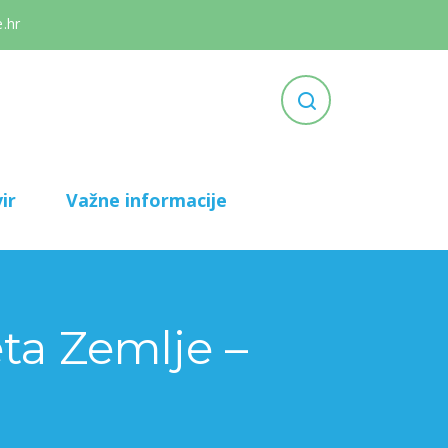
.hr
ir
Važne informacije
ta Zemlje –