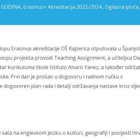
VA GODINA
,
Erasmus+ Akreditacija 2023./2024.
,
Oglasna ploča
klopu Erasmus akreditacije OŠ Kajzerica otputovala u Španjo
klopu projekta provodi Teaching Assignment, a učiteljica Da
r kurikuluma škole Istituto Alvaro Yanez, a također održat
vatske. Prvi dan je prošao u dogovoru i radnom ručku s
je dogovoren plan rada i detalji održavanja nastave kroz slje
 sata na engleskom jeziku o kulturi, geografiji i povijesti Hr