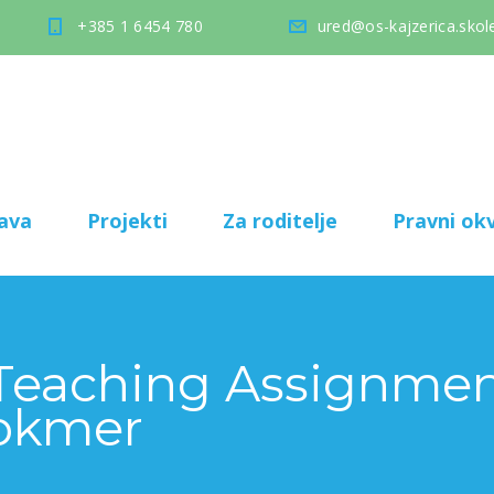
+385 1 6454 780
ured@os-kajzerica.skole
ava
Projekti
Za roditelje
Pravni okv
 Teaching Assignment
Lokmer