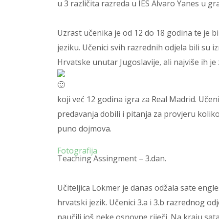
u 3 različita razreda u IES Alvaro Yanes u g
Uzrast učenika je od 12 do 18 godina te je b
jeziku. Učenici svih razrednih odjela bili su 
Hrvatske unutar Jugoslavije, ali najviše ih j
koji već 12 godina igra za Real Madrid. Učeni
predavanja dobili i pitanja za provjeru kolik
puno dojmova.
Fotografija
Teaching Assingment – 3.dan.
Učiteljica Lokmer je danas odžala sate engles
hrvatski jezik. Učenici 3.a i 3.b razrednog od
naučili još neke osnovne riječi. Na kraju sat