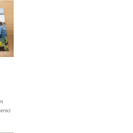
om
enici