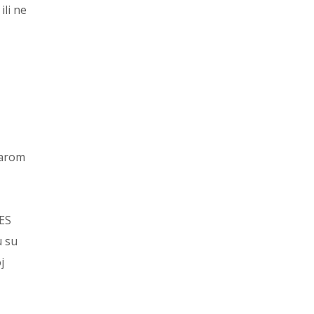
ili ne
Sarom
IES
u su
j