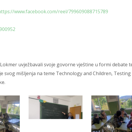
https://www.facebook.com/reel/799609088715789
8900952
m Lokmer uvježbavali svoje govorne vještine u formi debate t
e svog mišljenja na teme Technology and Children, Testing
ke.