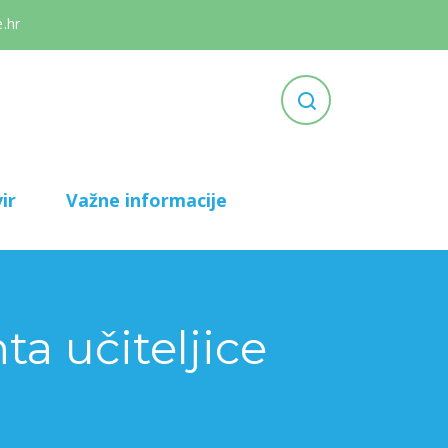
.hr
ir
Važne informacije
a učiteljice