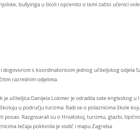
lske, bullyinga u školi i općenito o temi zašto učenici vole 
 i dogovorom s koordinatoricom jednog učiteljskog odjela 
ičitim razrednim odjelima.
je učiteljica Danijela Lokmer je odradila sate engleskog u 
 školuju u području turizma. Radi se o polaznicima škole koj
titi posao. Razgovarali su o Hrvatskoj, turizmu, glazbi, tipično
nicima tečaja poklonila je vodič i mapu Zagreba.