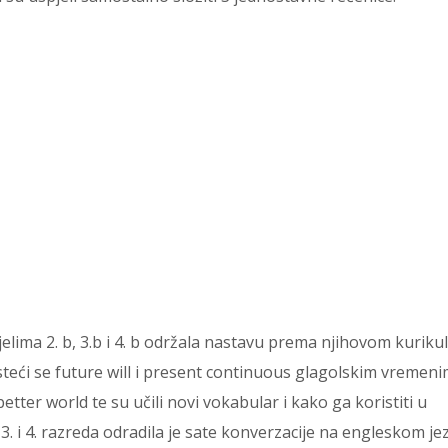
jelima 2. b, 3.b i 4. b održala nastavu prema njihovom kuriku
isteći se future will i present continuous glagolskim vremeni
tter world te su učili novi vokabular i kako ga koristiti u
. i 4. razreda odradila je sate konverzacije na engleskom je