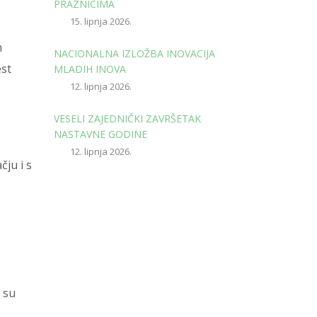
PRAZNICIMA
15. lipnja 2026.
m
NACIONALNA IZLOŽBA INOVACIJA
est
MLADIH INOVA
12. lipnja 2026.
VESELI ZAJEDNIČKI ZAVRŠETAK
NASTAVNE GODINE
12. lipnja 2026.
čju i s
e su