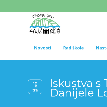
Novosti
Rad škole
Nast
Iskustva s
19
Danijele 
tra