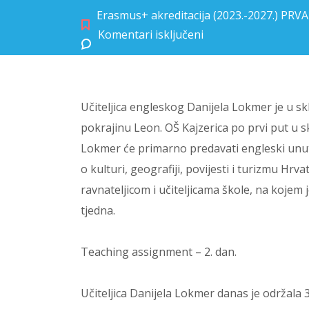
Erasmus+ akreditacija (2023.-2027.) PR
Komentari isključeni
za Iskustva s Teaching Assignmenta učiteljice Danijele Lokmer
Učiteljica engleskog Danijela Lokmer je u s
pokrajinu Leon. OŠ Kajzerica po prvi put u s
Lokmer će primarno predavati engleski unuta
o kulturi, geografiji, povijesti i turizmu Hr
ravnateljicom i učiteljicama škole, na kojem 
tjedna.
Teaching assignment – 2. dan.
Učiteljica Danijela Lokmer danas je održala 3