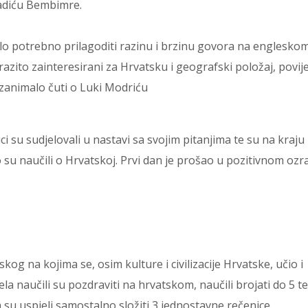
radiću Bembimre.
ilo potrebno prilagoditi razinu i brzinu govora na englesko
izrazito zainteresirani za Hrvatsku i geografski položaj, povij
e zanimalo čuti o Luki Modriću
ci su sudjelovali u nastavi sa svojim pitanjima te su na kraju
o su naučili o Hrvatskoj. Prvi dan je prošao u pozitivnom ozra
kog na kojima se, osim kulture i civilizacije Hrvatske, učio i
jela naučili su pozdraviti na hrvatskom, naučili brojati do 5 t
a su uspjeli samostalno složiti 3 jednostavne rečenice.