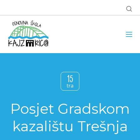
15
tra
Posjet Gradskom
kazalištu Trešnja