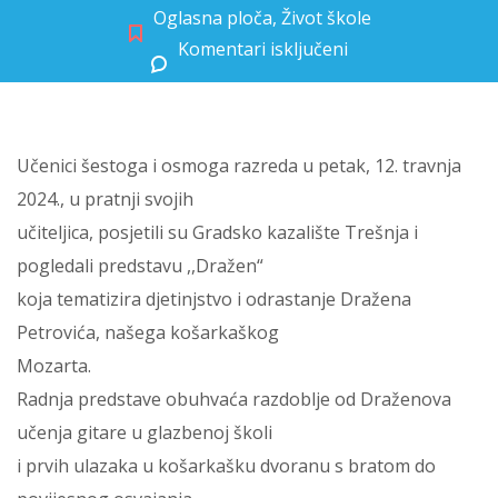
Oglasna ploča
,
Život škole
Komentari isključeni
za Posjet Gradskom kazalištu Trešnja
Učenici šestoga i osmoga razreda u petak, 12. travnja
2024., u pratnji svojih
učiteljica, posjetili su Gradsko kazalište Trešnja i
pogledali predstavu ,,Dražen“
koja tematizira djetinjstvo i odrastanje Dražena
Petrovića, našega košarkaškog
Mozarta.
Radnja predstave obuhvaća razdoblje od Draženova
učenja gitare u glazbenoj školi
i prvih ulazaka u košarkašku dvoranu s bratom do