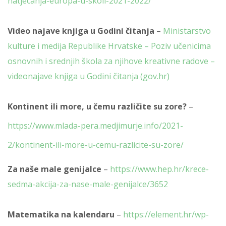
natjecanja-europa-u-skoli-2021-2022/
Video najave knjiga u Godini čitanja
–
Ministarstvo
kulture i medija Republike Hrvatske – Poziv učenicima
osnovnih i srednjih škola za njihove kreativne radove –
videonajave knjiga u Godini čitanja (gov.hr)
Kontinent ili more, u čemu različite su zore?
–
https://www.mlada-pera.medjimurje.info/2021-
2/kontinent-ili-more-u-cemu-razlicite-su-zore/
Za naše male genijalce
–
https://www.hep.hr/krece-
sedma-akcija-za-nase-male-genijalce/3652
Matematika na kalendaru
–
https://element.hr/wp-