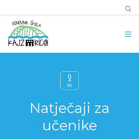
3
lis
Natječaji za
učenike