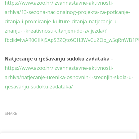
https://www.azoo.hr/izvannastavne-aktivnosti-
arhiva/13-sezona-nacionalnog-projekta-za-poticanje-
citanja-i-promicanje-kulture-citanja-natjecanje-u-
znanju-i-kreativnosti-citanjem-do-zvijezda/?
fbclid=IwAR0GIIXj5ApS2ZQtc6OH3WvCuZOp_w5qRnWB1
Natjecanje u rješavanju sudoku zadataka
–
https://www.azoo.hr/izvannastavne-aktivnosti-
arhiva/natjecanje-ucenika-osnovnih-i-srednjih-skola-u-
rjesavanju-sudoku-zadataka/
SHARE