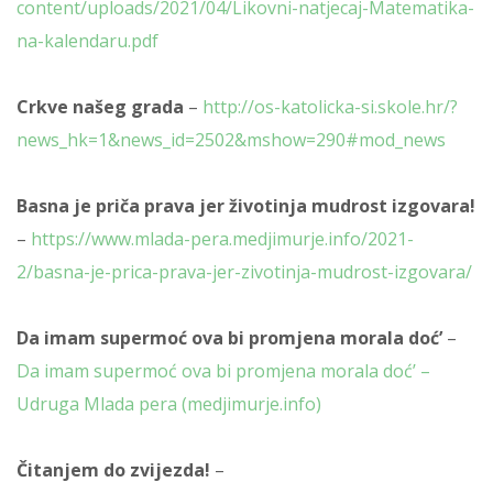
content/uploads/2021/04/Likovni-natjecaj-Matematika-
na-kalendaru.pdf
Crkve našeg grada
–
http://os-katolicka-si.skole.hr/?
news_hk=1&news_id=2502&mshow=290#mod_news
Basna je priča prava jer životinja mudrost izgovara!
–
https://www.mlada-pera.medjimurje.info/2021-
2/basna-je-prica-prava-jer-zivotinja-mudrost-izgovara/
Da imam supermoć ova bi promjena morala doć’
–
Da imam supermoć ova bi promjena morala doć’ –
Udruga Mlada pera (medjimurje.info)
Čitanjem do zvijezda!
–