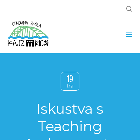
19
tra
Iskustva s
Teaching