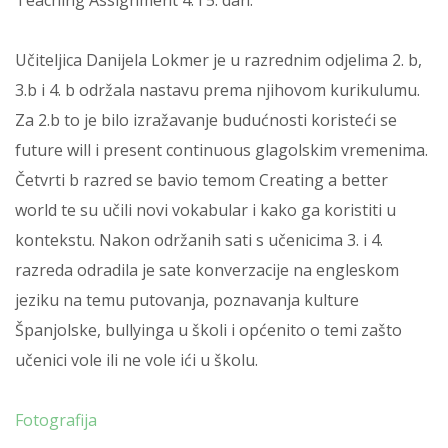
Teaching Assignment 4. i 5. dan.
Učiteljica Danijela Lokmer je u razrednim odjelima 2. b,
3.b i 4. b održala nastavu prema njihovom kurikulumu.
Za 2.b to je bilo izražavanje budućnosti koristeći se
future will i present continuous glagolskim vremenima.
Četvrti b razred se bavio temom Creating a better
world te su učili novi vokabular i kako ga koristiti u
kontekstu. Nakon održanih sati s učenicima 3. i 4.
razreda odradila je sate konverzacije na engleskom
jeziku na temu putovanja, poznavanja kulture
Španjolske, bullyinga u školi i općenito o temi zašto
učenici vole ili ne vole ići u školu.
Fotografija