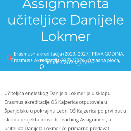
Assignmenta
učiteljice Danijele
Lokmer
Erasmus+ akreditacija (2023.-2027.) PRVA GODINA
,
Erasmus+ Akreditacija 2023./2024.
,
Oglasna ploča
,
ERASMUS+
,
Život škole
Komentari isključeni
za Iskustva s Teaching Assignmenta učiteljice Danijele Lokmer
Učiteljica engleskog Danijela Lokmer je u sklopu
Erasmus akreditacije OŠ Kajzerica otputovala u
Španjolsku u pokrajinu Leon. OŠ Kajzerica po prvi put u
sklopu projekta provodi Teaching Assignment, a
učiteljica Danijela Lokmer će primarno predavati