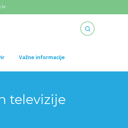
.hr
ir
Važne informacije
n televizije