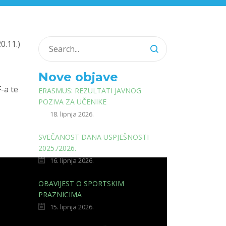
0.11.)
Nove objave
-a te
ERASMUS: REZULTATI JAVNOG
POZIVA ZA UČENIKE
18. lipnja 2026.
SVEČANOST DANA USPJEŠNOSTI
2025./2026.
16. lipnja 2026.
OBAVIJEST O SPORTSKIM
PRAZNICIMA
15. lipnja 2026.