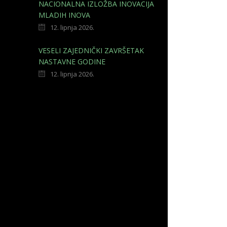
NACIONALNA IZLOŽBA INOVACIJA
MLADIH INOVA
12. lipnja 2026.
VESELI ZAJEDNIČKI ZAVRŠETAK
NASTAVNE GODINE
12. lipnja 2026.