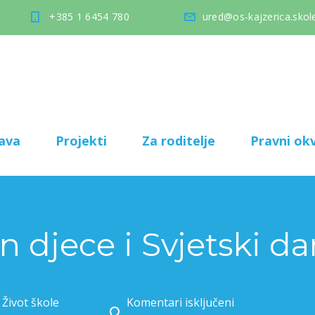
+385 1 6454 780
ured@os-kajzerica.skole
ava
Projekti
Za roditelje
Pravni okv
n djece i Svjetski da
,
Život škole
Komentari isključeni
za Svjetski dan djece i Svjetski dan televizije