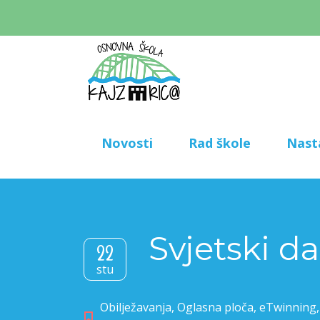
Novosti
Rad škole
Nast
Svjetski da
22
stu
Obilježavanja
,
Oglasna ploča
,
eTwinning