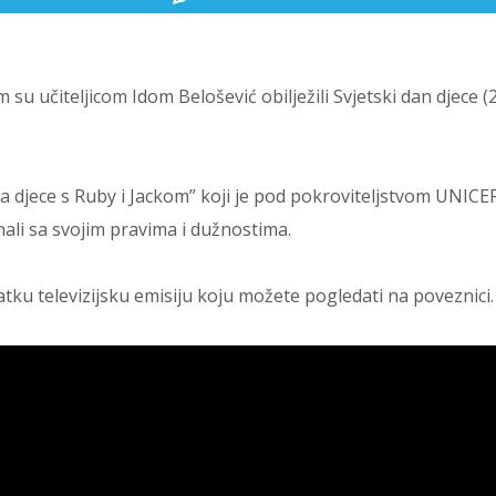
u učiteljicom Idom Belošević obilježili Svjetski dan djece (2
va djece s Ruby i Jackom” koji je pod pokroviteljstvom UNICEF
nali sa svojim pravima i dužnostima.
atku televizijsku emisiju koju možete pogledati na poveznici.