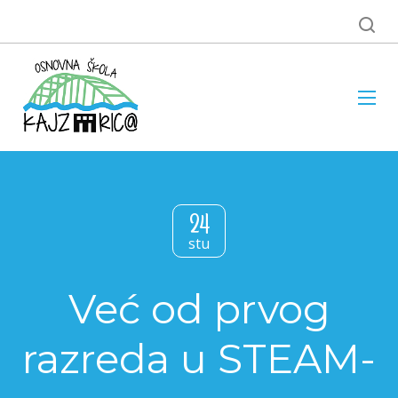
24
stu
Već od prvog
razreda u STEAM-