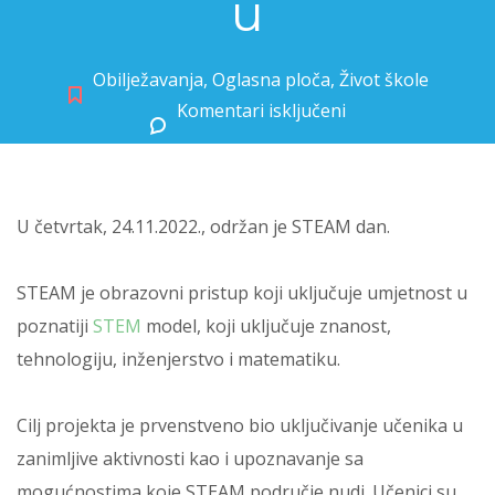
u
Obilježavanja
,
Oglasna ploča
,
Život škole
Komentari isključeni
za Već od prvog razreda u STEAM-u
U četvrtak, 24.11.2022., održan je STEAM dan.
STEAM je obrazovni pristup koji uključuje umjetnost u
poznatiji
STEM
model, koji uključuje znanost,
tehnologiju, inženjerstvo i matematiku.
Cilj projekta je prvenstveno bio uključivanje učenika u
zanimljive aktivnosti kao i upoznavanje sa
mogućnostima koje STEAM područje nudi. Učenici su