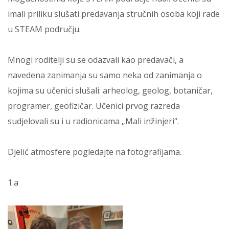
imali priliku slušati predavanja stručnih osoba koji rade
u STEAM području.
Mnogi roditelji su se odazvali kao predavači, a
navedena zanimanja su samo neka od zanimanja o
kojima su učenici slušali: arheolog, geolog, botaničar,
programer, geofizičar. Učenici prvog razreda
sudjelovali su i u radionicama „Mali inžinjeri“.
Djelić atmosfere pogledajte na fotografijama.
1.a