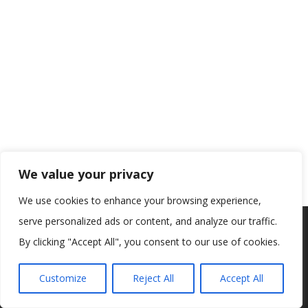
We value your privacy
We use cookies to enhance your browsing experience,
serve personalized ads or content, and analyze our traffic.
Koristimo kolačiće kako bismo vam pružili najbolje iskustvo na
našoj web stranici.
By clicking "Accept All", you consent to our use of cookies.
Informacije o kolačićima koje koristimo ili opcije za
isključivanje kolačića možete pronaći u
postavkama
.
Customize
Reject All
Accept All
Prihvaćam