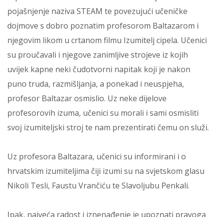
pojašnjenje naziva STEAM te povezujući učeničke
dojmove s dobro poznatim profesorom Baltazarom i
njegovim likom u crtanom filmu Izumitelj cipela. Učenici
su proučavali i njegove zanimljive strojeve iz kojih
uvijek kapne neki čudotvorni napitak koji je nakon
puno truda, razmišljanja, a ponekad i neuspjeha,
profesor Baltazar osmislio. Uz neke dijelove
profesorovih izuma, učenici su morali i sami osmisliti
svoj izumiteljski stroj te nam prezentirati čemu on služi.
Uz profesora Baltazara, učenici su informirani i o
hrvatskim izumiteljima čiji izumi su na svjetskom glasu
Nikoli Tesli, Faustu Vrančiću te Slavoljubu Penkali.
Ipak, najveća radost i iznenađenje je upoznati pravoga