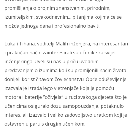
promišljanja o brojnim znanstvenim, prirodnim,
izumiteljskim, svakodnevnim… pitanjima kojima će se
možda jednoga dana i profesionalno baviti.
Luka i Tihana, voditelji Malih inženjera, na interesantan
i praktičan način zainteresirali su učenike za svijet
inženjeringa. Uveli su nas u priču uvodnim
predavanjem o izumima koji su promijenili način života i
donijeli korist čitavom čovječanstvu. Opće oduševljenje
izazvala je izrada lego vjetrenjače koja je pomoću
motora i baterije ‘’oživjela’’ u ruci svakoga djeteta što je
učenicima osiguralo dozu samopouzdanja, potaknulo
interes, ali izazvalo i veliko zadovoljstvo uratkom koji je
ostavren u paru s drugim učenikom.