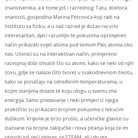
znanstvenika, a k tome još i razrednog Tatu, doktora
znanosti, gospodina Marina Petrovića koji radi na
Institutu za fiziku, a u naš razred je došao na vrlo
interesantan, djeci razumljiv te pokusima oprimjeren
način prikazati svijet atoma pod temom Ples atoma oko
nas. Učenici su na interaktivan način, primjereno
razvojnoj dobi shvatili što su atomi, kako se neki od njih
zovu, gdje se nalaze (što tvore) u svakodnevnom životu,
kako se ponašaju na određenim temperaturama, u
kojim stanjima dolaze te koju ulogu u svemu ima
energija. Samo predavanje i neki primjeri iz njega
praktično su prikazani brojnim pokusima s tekućim
dušikom. Vrijeme je brzo prošlo, a učeničke glavice su
izazvane na brojne zaključke i nova pitanja koja će im
otvoriti još veći interes za STEAM, ali i druga