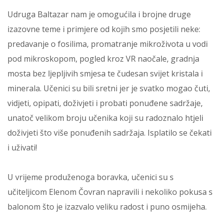
Udruga Baltazar nam je omogućila i brojne druge
izazovne teme i primjere od kojih smo posjetili neke:
predavanje o fosilima, promatranje mikroživota u vodi
pod mikroskopom, pogled kroz VR naočale, gradnja
mosta bez ljepljivih smjesa te čudesan svijet kristala i
minerala. Učenici su bili sretni jer je svatko mogao čuti,
vidjeti, opipati, doživjeti i probati ponuđene sadržaje,
unatoč velikom broju učenika koji su radoznalo htjeli
doživjeti što više ponuđenih sadržaja. Isplatilo se čekati
i uživati!
U vrijeme produženoga boravka, učenici su s
učiteljicom Elenom Čovran napravili i nekoliko pokusa s
balonom što je izazvalo veliku radost i puno osmijeha.