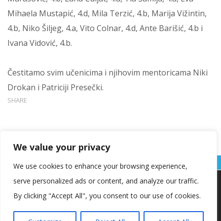
Mihaela Mustapić, 4.d,
Mila Terzić, 4.b,
Marija Vižintin,
4.b,
Niko Šiljeg, 4.a,
Vito Colnar, 4.d,
Ante Barišić, 4.b i
Ivana Vidović, 4.b.
Čestitamo svim učenicima i njihovim mentoricama Niki
Drokan i Patriciji Presečki.
SHARE
We value your privacy
We use cookies to enhance your browsing experience,
serve personalized ads or content, and analyze our traffic.
Koristimo kolačiće kako bismo vam pružili najbolje iskustvo na
našoj web stranici.
By clicking "Accept All", you consent to our use of cookies.
Informacije o kolačićima koje koristimo ili opcije za
isključivanje kolačića možete pronaći u
postavkama
.