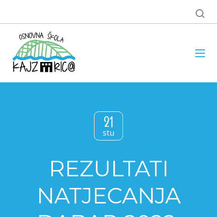
21
stu
REZULTATI
NATJECANJA