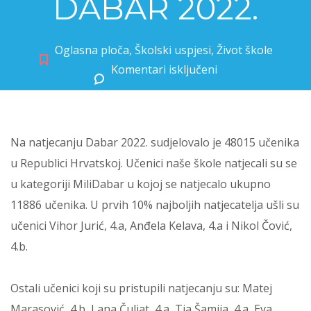
DABAR 2022.
Oglasna ploča
,
Školski uspjesi
,
Život škole
Komentari isključeni
za REZULTATI NATJECANJA DABAR 2022.
Na natjecanju
Dabar
2022. sudjelovalo je 48015 učenika
u Republici Hrvatskoj. Učenici naše škole natjecali su se
u kategoriji MiliDabar u kojoj se natjecalo ukupno
11886 učenika. U prvih 10% najboljih natjecatelja ušli su
učenici Vihor Jurić, 4.a, Anđela Kelava, 4.a i Nikol Čović,
4.b.
Ostali učenici koji su pristupili natjecanju su:
Matej
Marasović, 4.b,
Lana Čuljat, 4.a,
Tia Šamija, 4.a,
Eva