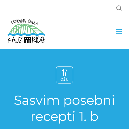
17
ožu
Sasvim posebni
recepti 1. b