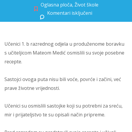
Oglasna ploča
,
Život škole
Komentari isključeni
za Sasvim posebni recepti 1. b
Učenici 1. b razrednog odjela u produženome boravku
s učiteljicom Mateom Medić osmislili su svoje posebne
recepte.
Sastojci ovoga puta nisu bili voće, povrće i začini, već
prave životne vrijednosti.
Učenici su osmislili sastojke koji su potrebni za sreću,
mir i prijateljstvo te su opisali način pripreme.