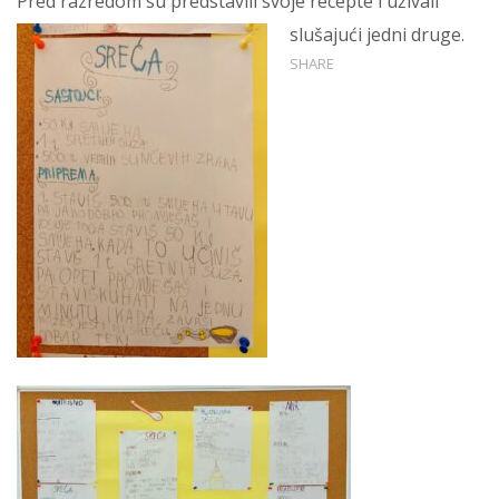
Pred razredom su predstavili svoje recepte i uživali
slušajući jedni druge.
SHARE