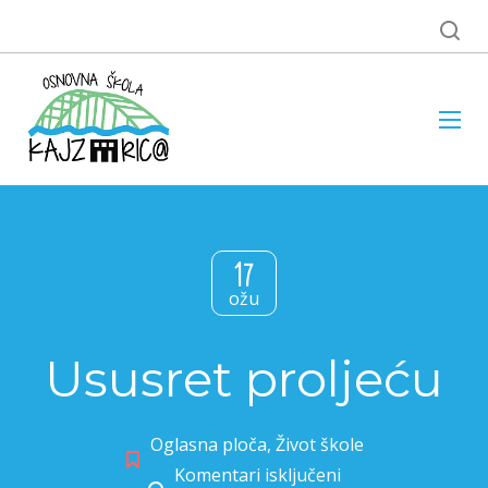
17
ožu
Ususret proljeću
Oglasna ploča
,
Život škole
Komentari isključeni
za Ususret proljeću