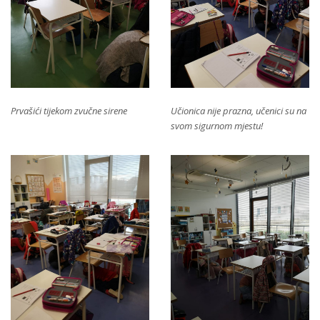
Prvašići tijekom zvučne sirene
Učionica nije prazna, učenici su na
svom sigurnom mjestu!