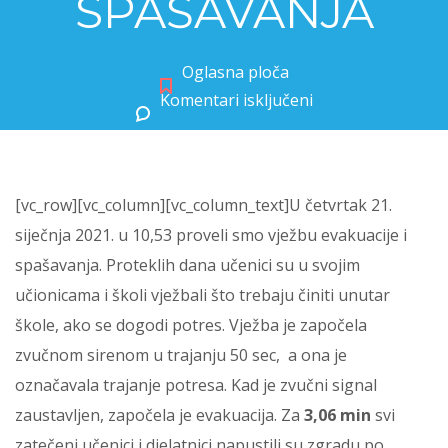
SPAŠAVANJA
Oglasna ploča
Komentari isključeni
za VJEŽBA EVAKUACIJE I SPAŠAVANJA
[vc_row][vc_column][vc_column_text]U četvrtak 21.
siječnja 2021. u 10,53 proveli smo vježbu evakuacije i
spašavanja. Proteklih dana učenici su u svojim
učionicama i školi vježbali što trebaju činiti unutar
škole, ako se dogodi potres. Vježba je započela
zvučnom sirenom u trajanju 50 sec, a ona je
označavala trajanje potresa. Kad je zvučni signal
zaustavljen, započela je evakuacija. Za
3,06 min
svi
zatečeni učenici i djelatnici napustili su zgradu po