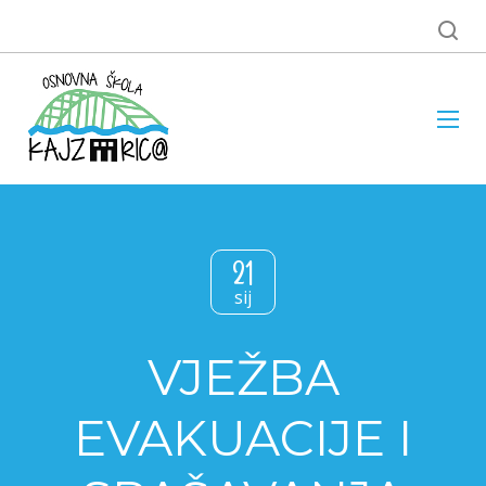
21
sij
VJEŽBA
EVAKUACIJE I