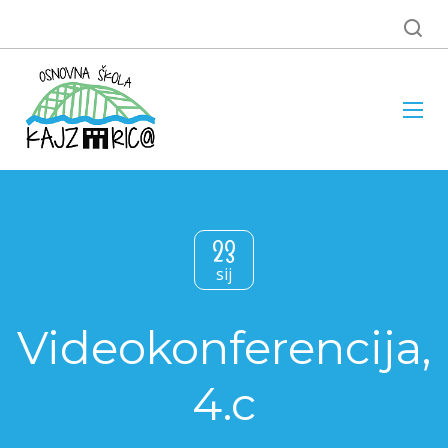
23
sij
Videokonferencija,
4.c