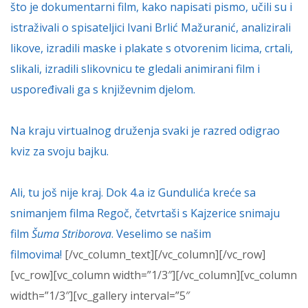
što je dokumentarni film, kako napisati pismo, učili su i
istraživali o spisateljici Ivani Brlić Mažuranić, analizirali
likove, izradili maske i plakate s otvorenim licima, crtali,
slikali, izradili slikovnicu te gledali animirani film i
uspoređivali ga s književnim djelom.
Na kraju virtualnog druženja svaki je razred odigrao
kviz za svoju bajku.
Ali, tu još nije kraj. Dok 4.a iz Gundulića kreće sa
snimanjem filma Regoč, četvrtaši s Kajzerice snimaju
film
Šuma Striborova
. Veselimo se našim
filmovima!
[/vc_column_text][/vc_column][/vc_row]
[vc_row][vc_column width=”1/3″][/vc_column][vc_column
width=”1/3″][vc_gallery interval=”5″