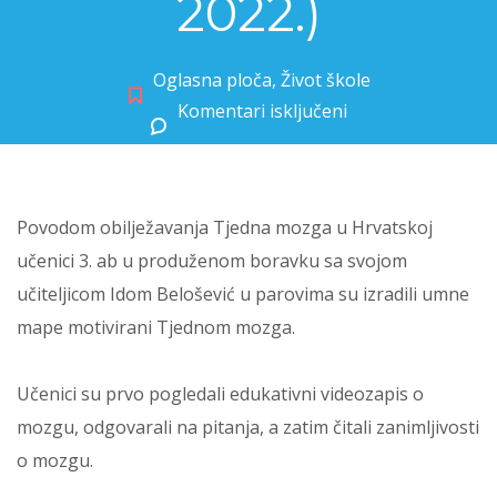
2022.)
Oglasna ploča
,
Život škole
Komentari isključeni
za TJEDAN MOZGA (14. – 20. ožujka 2022.)
Povodom obilježavanja Tjedna mozga u Hrvatskoj
učenici 3. ab u produženom boravku sa svojom
učiteljicom Idom Belošević u parovima su izradili umne
mape motivirani Tjednom mozga.
Učenici su prvo pogledali edukativni videozapis o
mozgu, odgovarali na pitanja, a zatim čitali zanimljivosti
o mozgu.