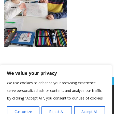
We value your privacy
We use cookies to enhance your browsing experience,
serve personalized ads or content, and analyze our traffic.
Koristimo kolačiće kako bismo vam pružili najbolje iskustvo na
našoj web stranici.
By clicking "Accept All", you consent to our use of cookies.
Informacije o kolačićima koje koristimo ili opcije za
isključivanje kolačića možete pronaći u
postavkama
.
Customize
Reject All
Accept All
Copyright © OŠ Kajzerica