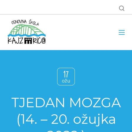
17
ožu
TJEDAN MOZGA
(14. – 20. ožujka