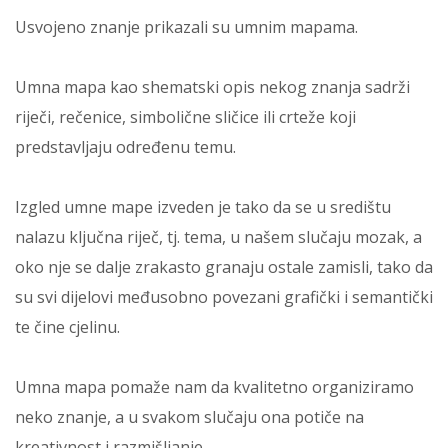
Usvojeno znanje prikazali su umnim mapama.
Umna mapa kao shematski opis nekog znanja sadrži
riječi, rečenice, simbolične sličice ili crteže koji
predstavljaju određenu temu.
Izgled umne mape izveden je tako da se u središtu
nalazu ključna riječ, tj. tema, u našem slučaju mozak, a
oko nje se dalje zrakasto granaju ostale zamisli, tako da
su svi dijelovi međusobno povezani grafički i semantički
te čine cjelinu.
Umna mapa pomaže nam da kvalitetno organiziramo
neko znanje, a u svakom slučaju ona potiče na
kreativnost i razmišljanje.