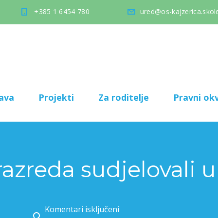
+385 1 6454 780
ured@os-kajzerica.skole
ava
Projekti
Za roditelje
Pravni okv
 razreda sudjelovali
Komentari isključeni
za Učenici 2. razreda sudjelovali u STEAM danu