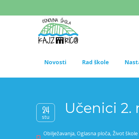
Novosti
Rad škole
Nast
Učenici 2.
24
stu
Obilježavanja
,
Oglasna ploča
,
Život škole