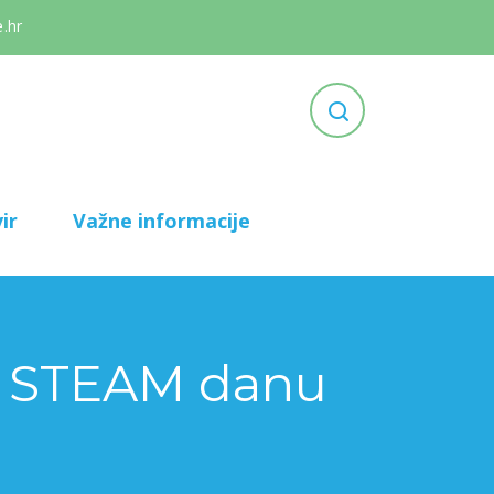
.hr
ir
Važne informacije
 u STEAM danu