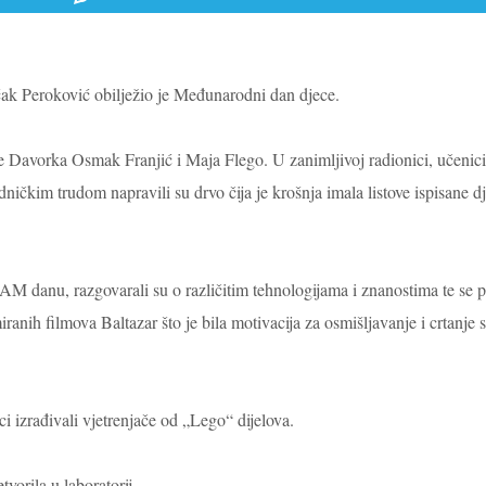
ćak Peroković obilježio je Međunarodni dan djece.
ice Davorka Osmak Franjić i Maja Flego.
U zanimljivoj radionici, učenici
dničkim trudom napravili su drvo čija je krošnja imala listove ispisane d
M danu, razgovarali su o različitim tehnologijama i znanostima te se po
iranih filmova Baltazar što je bila motivacija za osmišljavanje i crtanje 
ici izrađivali vjetrenjače od „Lego“ dijelova.
orila u laboratorij.