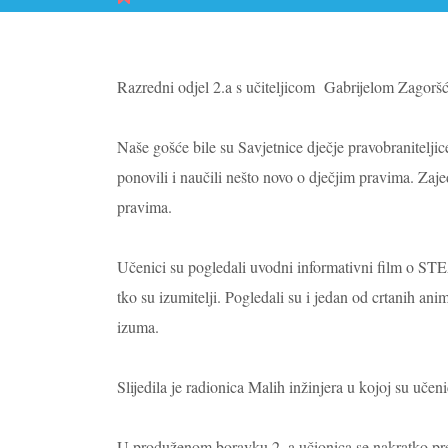
Razredni odjel 2.a s učiteljicom Gabrijelom Zagorš
Naše gošće bile su Savjetnice dječje pravobranitelj
ponovili i naučili nešto novo o dječjim pravima.
Zaje
pravima.
Učenici su pogledali uvodni informativni film o STEA
tko su izumitelji.
Pogledali su i jedan od crtanih anim
izuma.
Slijedila je radionica Malih inžinjera u kojoj su učen
U produženom boravku 2. a učionica se nakratko pretv