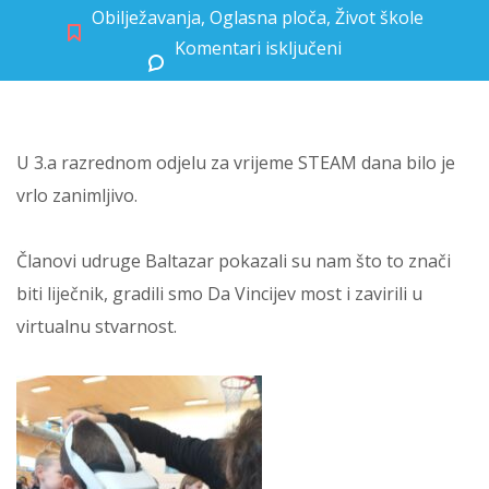
Obilježavanja
,
Oglasna ploča
,
Život škole
Komentari isključeni
za Trećaši sudjelovali u STEAM danu
U 3.a razrednom odjelu za vrijeme STEAM dana bilo je
vrlo zanimljivo.
Članovi udruge Baltazar pokazali su nam što to znači
biti liječnik, gradili smo Da Vincijev most i zavirili u
virtualnu stvarnost.