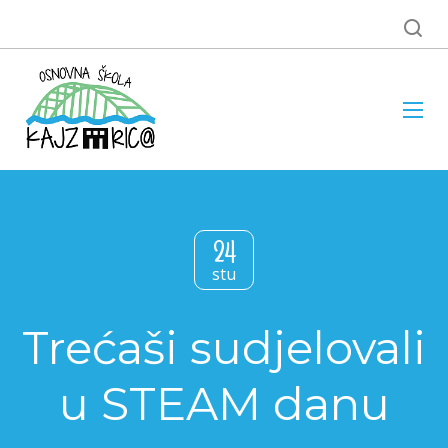
24
stu
Trećaši sudjelovali
u STEAM danu