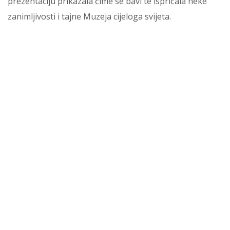
prezentaciju prikazala čime se bavi te ispričala neke
zanimljivosti i tajne Muzeja cijeloga svijeta.