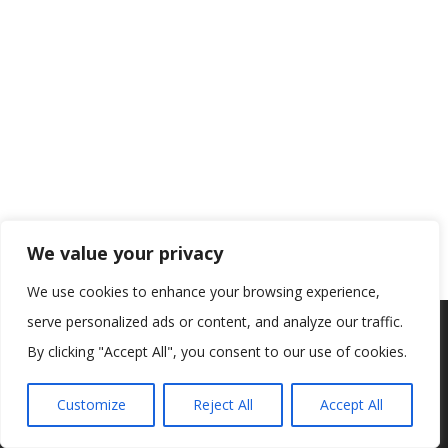
We value your privacy
We use cookies to enhance your browsing experience,
serve personalized ads or content, and analyze our traffic.
Koristimo kolačiće kako bismo vam pružili najbolje iskustvo na
našoj web stranici.
By clicking "Accept All", you consent to our use of cookies.
Informacije o kolačićima koje koristimo ili opcije za
isključivanje kolačića možete pronaći u
postavkama
.
Customize
Reject All
Accept All
Prihvaćam