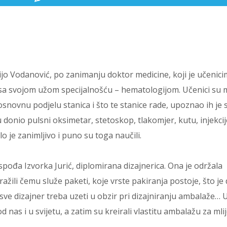
jo Vodanović, po zanimanju doktor medicine, koji je učenic
 sa svojom užom specijalnošću – hematologijom. Učenici su 
 osnovnu podjelu stanica i što te stanice rade, upoznao ih je 
donio pulsni oksimetar, stetoskop, tlakomjer, kutu, injekcij
ilo je zanimljivo i puno su toga naučili.
ođa Izvorka Jurić, diplomirana dizajnerica. Ona je održala
ražili čemu služe paketi, koje vrste pakiranja postoje, što je 
 sve dizajner treba uzeti u obzir pri dizajniranju ambalaže… 
 nas i u svijetu, a zatim su kreirali vlastitu ambalažu za mli