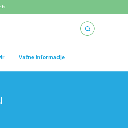
.hr
ir
Važne informacije
u