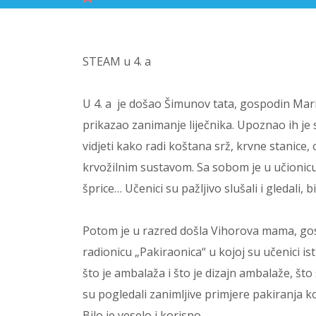
STEAM u 4. a
U 4. a je došao Šimunov tata, gospodin Mari
prikazao zanimanje liječnika. Upoznao ih je
vidjeti kako radi koštana srž, krvne stanice,
krvožilnim sustavom. Sa sobom je u učionicu 
šprice… Učenici su pažljivo slušali i gledali, b
Potom je u razred došla Vihorova mama, gosp
radionicu „Pakiraonica“ u kojoj su učenici ist
što je ambalaža i što je dizajn ambalaže, što
su pogledali zanimljive primjere pakiranja kod
Bilo je veselo i korisno.