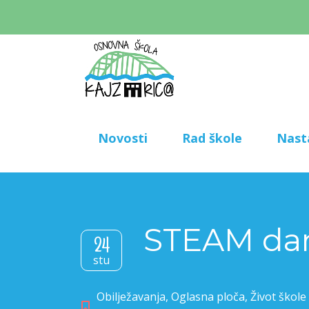
Novosti
Rad škole
Nast
STEAM dan
24
stu
Obilježavanja
,
Oglasna ploča
,
Život škole