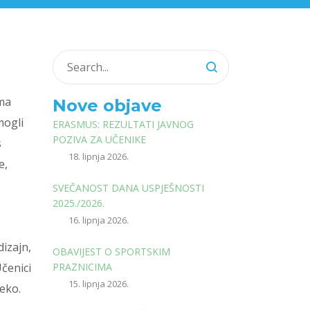
ima
Nove objave
mogli
ERASMUS: REZULTATI JAVNOG
POZIVA ZA UČENIKE
s
18. lipnja 2026.
e,
SVEČANOST DANA USPJEŠNOSTI
2025./2026.
16. lipnja 2026.
dizajn,
OBAVIJEST O SPORTSKIM
Učenici
PRAZNICIMA
15. lipnja 2026.
jeko.