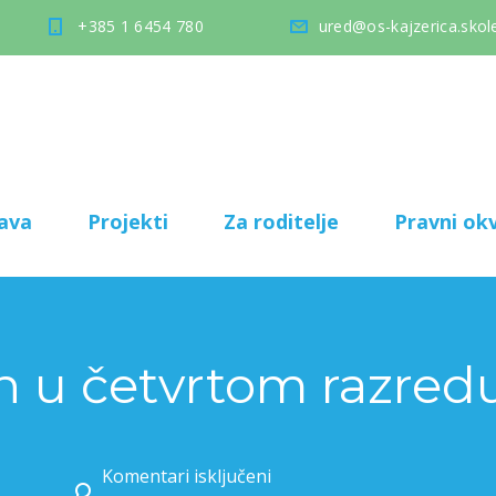
+385 1 6454 780
ured@os-kajzerica.skole
ava
Projekti
Za roditelje
Pravni okv
 u četvrtom razred
Komentari isključeni
za STEAM dan u četvrtom razredu