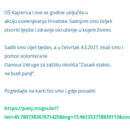
OŠ Kajzerica i ove se godine uključila u
akciju ozelenjivanja Hrvatske. Sadnjom smo željeli
stvoriti ljepše i zdravije okruženje u kojem živimo.
Sadili smo cijeli tjedan, a u četvrtak 4.3.2021. imali smo i
pomoć volontera te
članova Udruge za zaštitu okoliša “Zasadi stablo,
ne budi panj!”.
Pogledajte na karti što smo i gdje posadili:
https://panj.crogis.hr/?
lat=45.780738367671425&lng=15.961353778839113&z