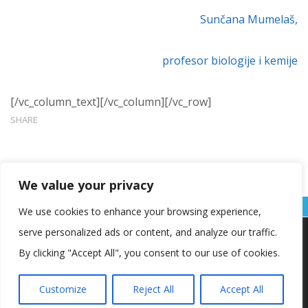
Sunčana Mumelaš,
profesor biologije i kemije
[/vc_column_text][/vc_column][/vc_row]
SHARE
We value your privacy
We use cookies to enhance your browsing experience,
serve personalized ads or content, and analyze our traffic.
Koristimo kolačiće kako bismo vam pružili najbolje iskustvo na
našoj web stranici.
By clicking "Accept All", you consent to our use of cookies.
Informacije o kolačićima koje koristimo ili opcije za
isključivanje kolačića možete pronaći u
postavkama
.
Customize
Reject All
Accept All
Copyright © OŠ Kajzerica
Prihvaćam