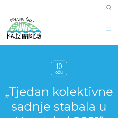
10
ožu
„Tjedan kolektivne
sadnje stabala u