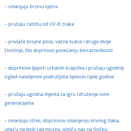
– smanjuju brzinu vjetra
– pružaju zaštitu od UV-B zraka
– privlače brojne ptice, važne kukce i druge divlje
životinje, što doprinosi povećanju bioraznolikosti
– doprinose ljepoti urbanih krajolika i pružaju ugodniji
izgled naseljenim područjima tijekom cijele godine
– pružaju ugodna mjesta za igru i druženje svim
generacijama
– smanjuju stres, doprinose smanjenju krvnog tlaka,
utječu na bolji rad mozga, potiču nas na fizičku