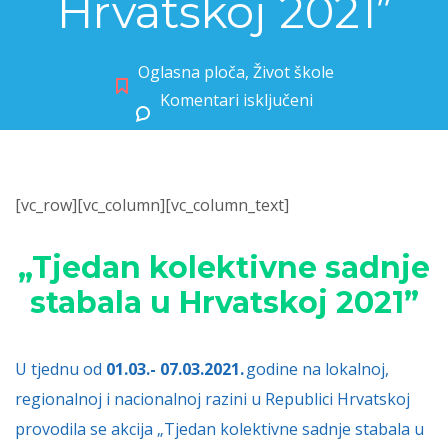
Hrvatskoj 2021”
Oglasna ploča
,
Život škole
Komentari isključeni
za „Tjedan kolektivne sadnje stabala u Hrvatskoj 2021”
[vc_row][vc_column][vc_column_text]
„
Tjedan
kolektivne
sadnj
e
stabala
u
Hrvatskoj
2021”
U tjednu od
01.03.-
07.03.2021.
godine na lokalnoj,
regionalnoj i nacionalnoj razini u Republici Hrvatskoj
provodila se akcija „Tjedan kolektivne sadnje stabala u