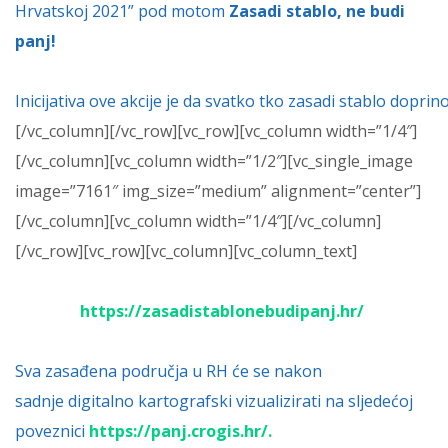
Hrvatskoj 2021” pod motom
Zasadi stablo, ne budi
panj!
Inicijativa ove akcije je da svatko tko zasadi stablo dopri
[/vc_column][/vc_row][vc_row][vc_column width=”1/4″]
[/vc_column][vc_column width=”1/2″][vc_single_image
image=”7161″ img_size=”medium” alignment=”center”]
[/vc_column][vc_column width=”1/4″][/vc_column]
[/vc_row][vc_row][vc_column][vc_column_text]
https://zasadistablonebudipanj.hr/
Sva zasađena područja u RH će se nakon
sadnje digitalno kartografski vizualizirati na sljedećoj
poveznici
https://panj.crogis.hr/
.