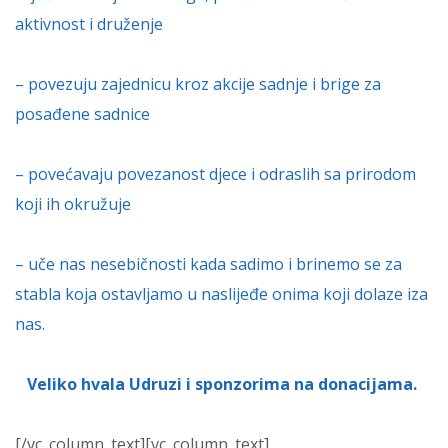
aktivnost i druženje
– povezuju zajednicu kroz akcije sadnje i brige za
posađene sadnice
– povećavaju povezanost djece i odraslih sa prirodom
koji ih okružuje
– uče nas nesebičnosti kada sadimo i brinemo se za
stabla koja ostavljamo u naslijeđe onima koji dolaze iza
nas.
Veliko hvala Udruzi i sponzorima na donacijama.
[/vc_column_text][vc_column_text]