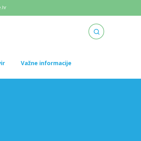
.hr
ir
Važne informacije