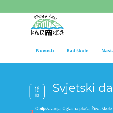
Novosti
Rad škole
Nast
Svjetski d
16
lis
Obilježavanja
,
Oglasna ploča
,
Život škole