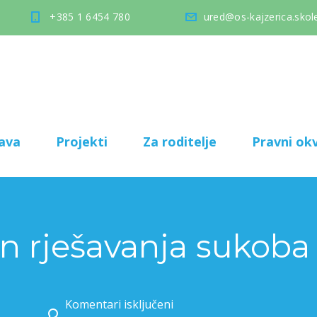
+385 1 6454 780
ured@os-kajzerica.skole
ava
Projekti
Za roditelje
Pravni okv
an rješavanja sukoba
Komentari isključeni
za Svjetski dan rješavanja sukoba