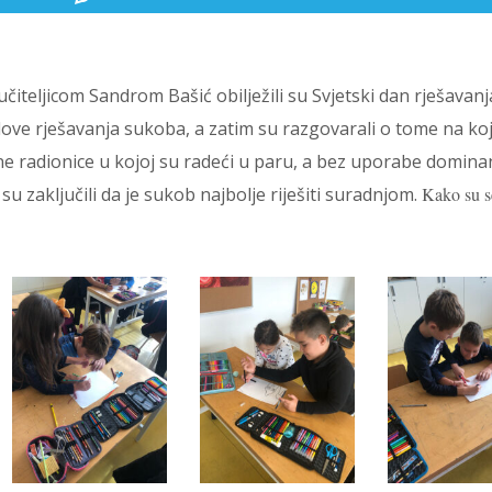
 učiteljicom Sandrom Bašić obilježili su Svjetski dan rješavanj
tilove rješavanja sukoba, a zatim su razgovarali o tome na koj
e radionice u kojoj su radeći u paru, a bez uporabe domina
 su zaključili da je sukob najbolje riješiti suradnjom.
Kako su s