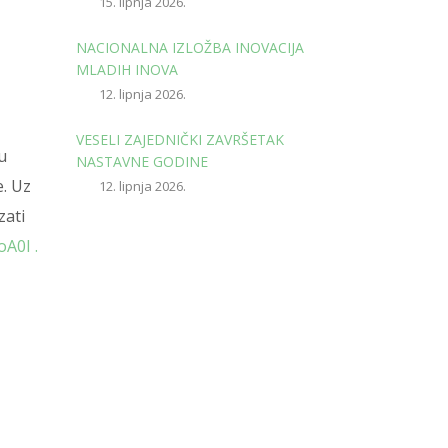
15. lipnja 2026.
NACIONALNA IZLOŽBA INOVACIJA
MLADIH INOVA
12. lipnja 2026.
VESELI ZAJEDNIČKI ZAVRŠETAK
u
NASTAVNE GODINE
e. Uz
12. lipnja 2026.
zati
oA0I .