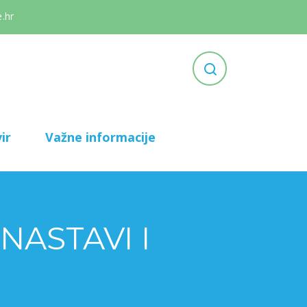
.hr
ir
Važne informacije
ASTAVI I