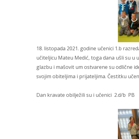
18. listopada 2021. godine učenici 1.b razre
učiteljicu Mateu Medić, toga dana ušli su u u
glazbu i mašovit um ostvarene su odlične idej
svojim obiteljima i prijateljima. Čestitku u
Dan kravate obilježili su i učenici 2.d/b PB