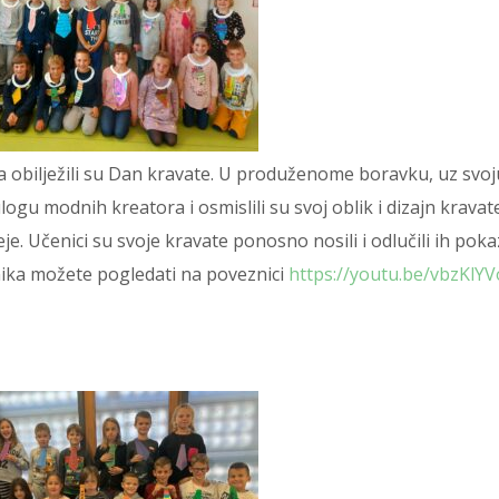
da obilježili su Dan kravate. U produženome boravku, uz svoj
logu modnih kreatora i osmislili su svoj oblik i dizajn kravat
e. Učenici su svoje kravate ponosno nosili i odlučili ih poka
čenika možete pogledati na poveznici
https://youtu.be/vbzKlYV