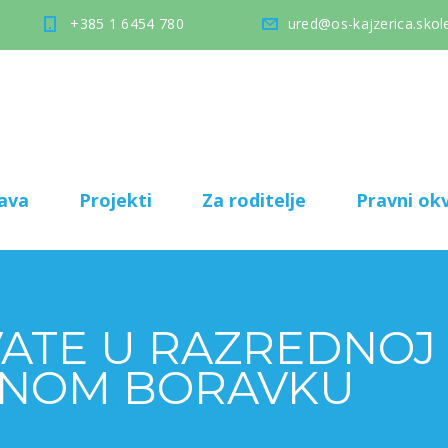
+385 1 6454 780
ured@os-kajzerica.skole
ava
Projekti
Za roditelje
Pravni okv
ATE U RAZREDNOJ N
NOM BORAVKU