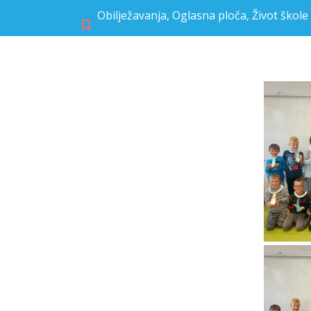
Obilježavanja
,
Oglasna ploča
,
Život škole