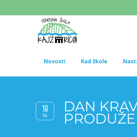
Novosti
Rad škole
Nast
DAN KRAV
18
PRODUŽE
lis