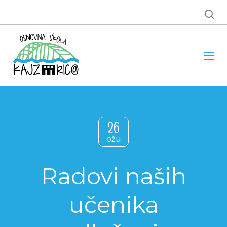
26
ožu
Radovi naših
učenika