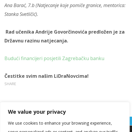
Ana Barać, 7.b (Natjecanje koje pomiče granice, mentorica:
Stanka Svetličić).
Rad učenika Andrije Govorčinovića predložen je za
Državnu razinu natjecanja.
Budući financijeri posjetili Zagrebačku banku
Čestitke svim našim LiDraNovcima!
SHARE
We value your privacy
We use cookies to enhance your browsing experience,
serve personalized ads or content, and analyze our traffic.