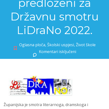
predloženi za
Državnu smotru
LiDraNo 2022.
Oglasna ploča
,
Školski uspjesi
,
Život škole
Komentari isključeni
za Radovi naših učenika predloženi za Državnu smotru LiDraNo 2022.
Županijska je smotra literarnoga, dramskoga i