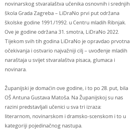
novinarskog stvaralaštva učenika osnovnih i srednjih
škola Grada Zagreba – LiDraNo prvi put održana
školske godine 1991./1992. u Centru mladih Ribnjak.
Ove je godine održana 31. smotra, LiDraNo 2022.
Tijekom svih tih godina LiDraNo je opravdao prvotna
očekivanja i ostvario najvažniji cilj – uvođenje mladih
naraštaja u svijet stvaralaštva pisaca, glumaca i
novinara.
Županijski je domaćin ove godine, i to po 28. put, bila
OŠ Antuna Gustava Matoša. Na Županijskoj su nas
razini predstavljali učenici u sva tri izraza:
literarnom, novinarskom i dramsko-scenskom i to u
kategoriji pojedinačnog nastupa.