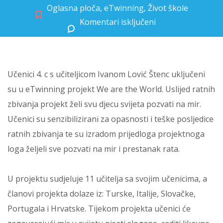
Oglasna ploča
,
eTwinning
,
Život škole
Komentari isključeni
za eTwinning projekt We are the World!
Učenici 4. c s učiteljicom Ivanom Lović Štenc uključeni
su u eTwinning projekt We are the World. Uslijed ratnih
zbivanja projekt želi svu djecu svijeta pozvati na mir.
Učenici su senzibilizirani za opasnosti i teške posljedice
ratnih zbivanja te su izradom prijedloga projektnoga
loga željeli sve pozvati na mir i prestanak rata.
U projektu sudjeluje 11 učitelja sa svojim učenicima, a
članovi projekta dolaze iz: Turske, Italije, Slovačke,
Portugala i Hrvatske. Tijekom projekta učenici će