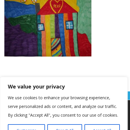
We value your privacy
We use cookies to enhance your browsing experience,
serve personalized ads or content, and analyze our traffic.
Koristimo kolačiće kako bismo vam pružili najbolje iskustvo na
našoj web stranici.
By clicking "Accept All", you consent to our use of cookies.
Informacije o kolačićima koje koristimo ili opcije za
isključivanje kolačića možete pronaći u
postavkama
.