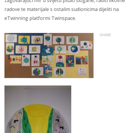
zagovarajući mir u svijetu pisati slogane, raditi likovne
radove te materijale s ostalim sudionicima dijeliti na
eTwinning platformi Twinspace.
SHARE