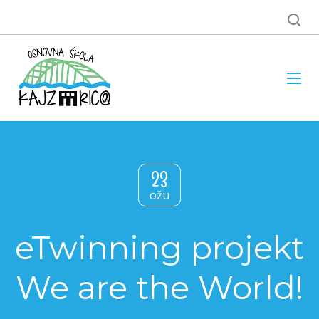
23
ožu
eTwinning projekt
We are the World!