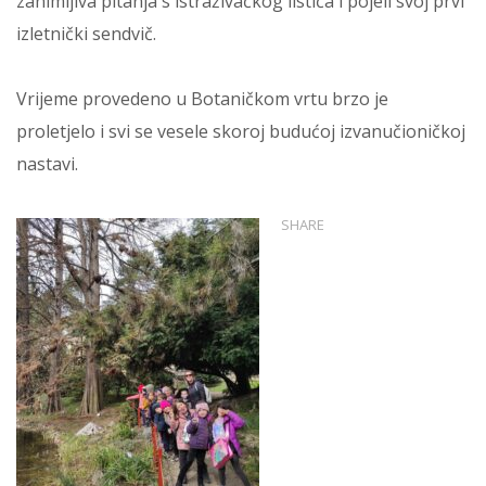
zanimljiva pitanja s istraživačkog listića i pojeli svoj prvi
izletnički sendvič.
Vrijeme provedeno u Botaničkom vrtu brzo je
proletjelo i svi se vesele skoroj budućoj izvanučioničkoj
nastavi.
SHARE