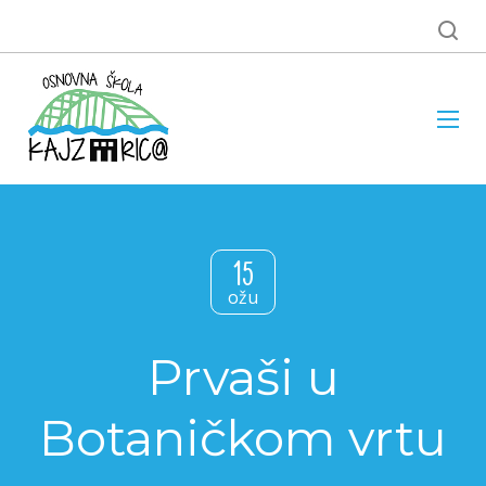
15
ožu
Prvaši u
Botaničkom vrtu