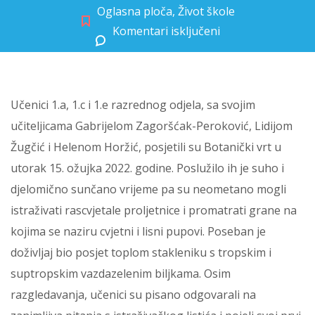
Oglasna ploča
,
Život škole
Komentari isključeni
za Prvaši u Botaničkom vrtu
Učenici 1.a, 1.c i 1.e razrednog odjela, sa svojim
učiteljicama Gabrijelom Zagoršćak-Peroković, Lidijom
Žugčić i Helenom Horžić, posjetili su Botanički vrt u
utorak 15. ožujka 2022. godine. Poslužilo ih je suho i
djelomično sunčano vrijeme pa su neometano mogli
istraživati rascvjetale proljetnice i promatrati grane na
kojima se naziru cvjetni i lisni pupovi. Poseban je
doživljaj bio posjet toplom stakleniku s tropskim i
suptropskim vazdazelenim biljkama. Osim
razgledavanja, učenici su pisano odgovarali na