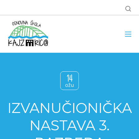
14
ožu
IZVANUČIONIČKA
NASTAVA 3.