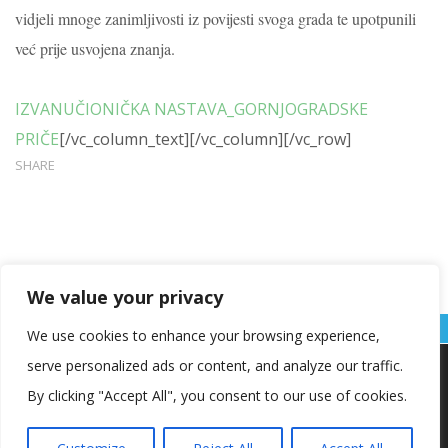
vidjeli mnoge zanimljivosti iz povijesti svoga grada te upotpunili
već prije usvojena
znanja.
IZVANUČIONIČKA NASTAVA_GORNJOGRADSKE
PRIČE
[/vc_column_text][/vc_column][/vc_row]
SHARE
We value your privacy
We use cookies to enhance your browsing experience,
serve personalized ads or content, and analyze our traffic.
Koristimo kolačiće kako bismo vam pružili najbolje iskustvo na
našoj web stranici.
By clicking "Accept All", you consent to our use of cookies.
Informacije o kolačićima koje koristimo ili opcije za
isključivanje kolačića možete pronaći u
postavkama
.