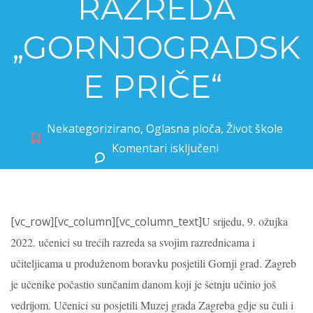
RAZREDA
„GORNJOGRADSK
E PRIČE“
Nekategorizirano
,
Oglasna ploča
,
Život škole
Komentari isključeni
za IZVANUČIONIČKA NASTAVA 3. RAZREDA „GORNJOGRADSKE PRIČE“
[vc_row][vc_column][vc_column_text]
U srijedu, 9. ožujka
2022. učenici su trećih razreda sa svojim razrednicama i
učiteljicama u produženom boravku posjetili Gornji grad. Zagreb
je učenike počastio sunčanim danom koji je šetnju učinio još
vedrijom. Učenici su posjetili Muzej grada Zagreba gdje su
čuli i