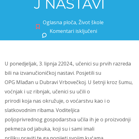
J NASTAVI
Oglasna ploča
,
Život škole
Komentari isključeni
za PRVAŠI NA IZVANUČIONIČKOJ NASTAVI
U ponedjeljak, 3. lipnja 22024., učenici su prvih razreda
bili na izvanučioničkoj nastavi. Posjetili su
OPG Mlađan u Dubravi Vrbovečkoj. U šetnji kroz šumu,
voćnjak i uz ribnjak, učenici su učili o
prirodi koja nas okružuje, o voćarstvu kao i o
slatkovodnim ribama. Voditeljica
poljoprivrednog gospodarstva učila ih je o proizvodnji
pekmeza od jabuka, koji su i sami imali
priliku praviti te ga ponijeti svojim kućama.