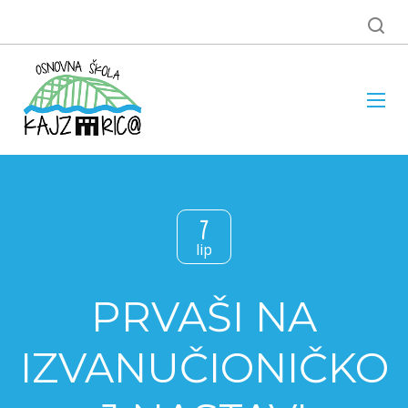
7
lip
PRVAŠI NA
IZVANUČIONIČKO