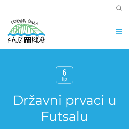
6
lip
Državni prvaci u
Futsalu