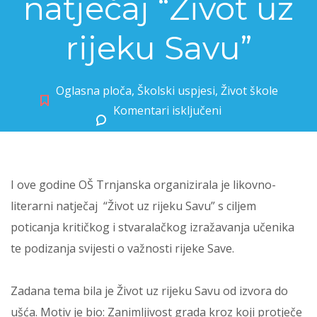
natječaj “Život uz
rijeku Savu”
Oglasna ploča
,
Školski uspjesi
,
Život škole
Komentari isključeni
za Međunarodni likovno-literarni natječaj “Život uz rijeku Savu”
I ove godine OŠ Trnjanska organizirala je likovno-
literarni natječaj
“
Život uz rijeku Savu” s ciljem
poticanja kritičkog i stvaralačkog izražavanja učenika
te podizanja svijesti o važnosti rijeke Save.
Zadana tema bila je Život uz rijeku Savu od izvora do
ušća. Motiv je bio: Zanimljivost grada kroz koji protječe