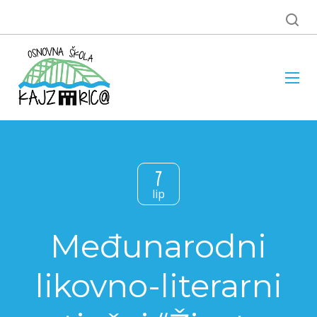
7
lip
Međunarodni
likovno-literarni