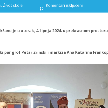
i
,
Život škole
Komentari isključeni
za Petar Andačić ponovno briljirao na završnom natjecanju GlagoMatike
žano je u utorak, 4. lipnja 2024. u prekrasnom prostoru
i par grof Petar Zrinski i markiza Ana Katarina Franko