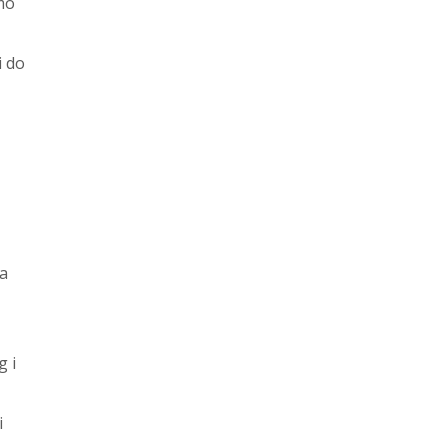
mo
i do
 a
g i
i