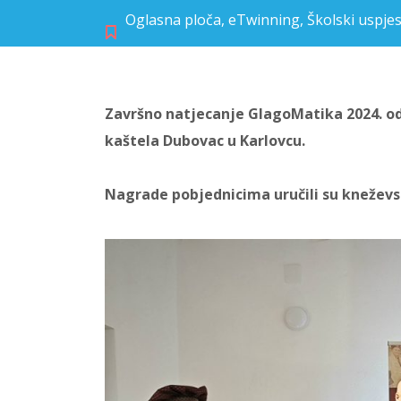
Oglasna ploča
,
eTwinning
,
Školski uspjes
Završno natjecanje GlagoMatika 2024. odr
kaštela Dubovac u Karlovcu.
Nagrade pobjednicima uručili su kneževsk