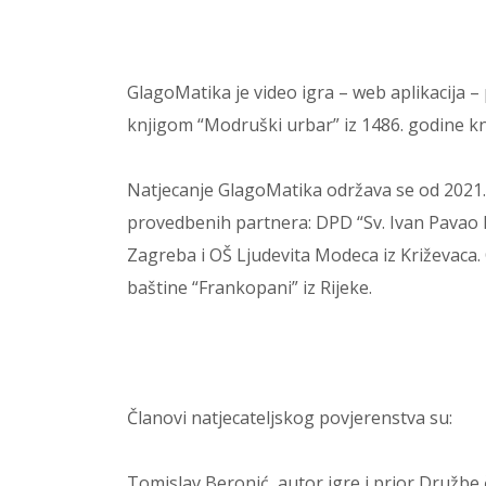
GlagoMatika je video igra – web aplikacija – 
knjigom “Modruški urbar” iz 1486. godine 
Natjecanje GlagoMatika održava se od 2021. 
provedbenih partnera: DPD “Sv. Ivan Pavao II.”
Zagreba i OŠ Ljudevita Modeca iz Križevaca.
baštine “Frankopani” iz Rijeke.
Članovi natjecateljskog povjerenstva su:
Tomislav Beronić, autor igre i prior Družbe