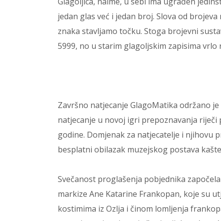
Glagoljica, naime, u sebi ima ugrađen jedin
jedan glas već i jedan broj. Slova od brojeva
znaka stavljamo točku. Stoga brojevni susta
5999, no u starim glagoljskim zapisima vrlo ri
Završno natjecanje GlagoMatika održano je 
natjecanje u novoj igri prepoznavanja riječi
godine. Domjenak za natjecatelje i njihovu pr
besplatni obilazak muzejskog postava kašte
Svečanost proglašenja pobjednika započela 
markize Ane Katarine Frankopan, koje su utj
kostimima iz Ozlja i činom lomljenja frankop