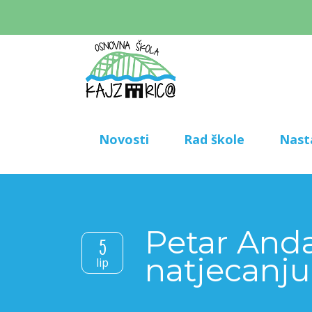
Novosti
Rad škole
Nast
Petar Anda
5
natjecanj
lip