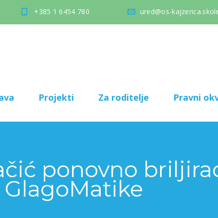
+385 1 6454 780
ured@os-kajzerica.skole
ava
Projekti
Za roditelje
Pravni okv
čić ponovno briljir
u GlagoMatike