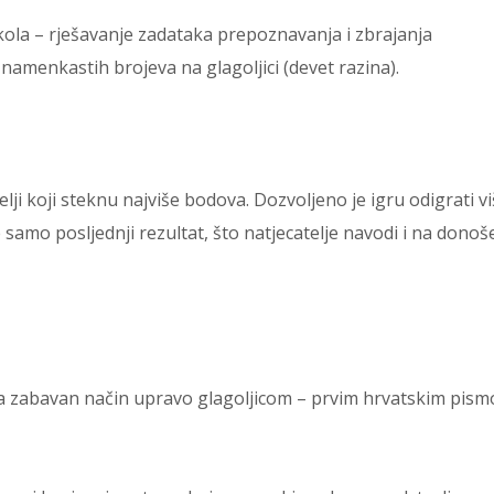
škola – rješavanje zadataka prepoznavanja i zbrajanja
amenkastih brojeva na glagoljici (devet razina).
lji koji steknu najviše bodova. Dozvoljeno je igru odigrati v
 samo posljednji rezultat, što natjecatelje navodi i na donoš
a zabavan način upravo glagoljicom – prvim hrvatskim pis