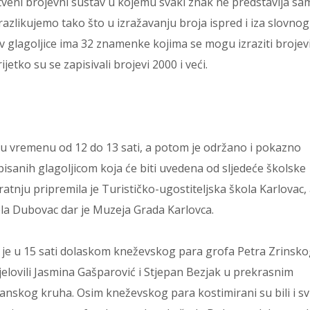
stveni brojevni sustav u kojemu svaki znak ne predstavlja sa
 razlikujemo tako što u izražavanju broja ispred i iza slovnog
v glagoljice ima 32 znamenke kojima se mogu izraziti brojev
jetko su se zapisivali brojevi 2000 i veći.
u vremenu od 12 do 13 sati, a potom je održano i pokazno
 pisanih glagoljicom koja će biti uvedena od sljedeće školske
atnju pripremila je Turističko-ugostiteljska škola Karlovac,
la Dubovac dar je Muzeja Grada Karlovca.
je u 15 sati dolaskom kneževskog para grofa Petra Zrinsko
elovili Jasmina Gašparović i Stjepan Bezjak u prekrasnim
anskog kruha. Osim kneževskog para kostimirani su bili i sv