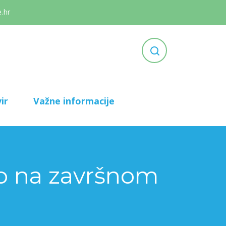
.hr
ir
Važne informacije
ao na završnom