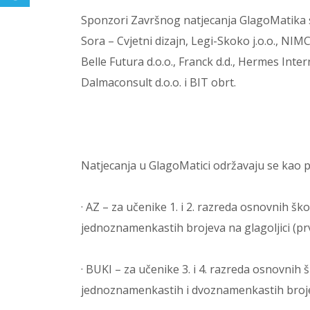
Sponzori Završnog natjecanja GlagoMatika su
Sora – Cvjetni dizajn, Legi-Skoko j.o.o., NI
Belle Futura d.o.o., Franck d.d., Hermes Intern
Dalmaconsult d.o.o. i BIT obrt.
Natjecanja u GlagoMatici održavaju se kao pr
· AZ – za učenike 1. i 2. razreda osnovnih š
jednoznamenkastih brojeva na glagoljici (prve
· BUKI – za učenike 3. i 4. razreda osnovnih
jednoznamenkastih i dvoznamenkastih brojeva