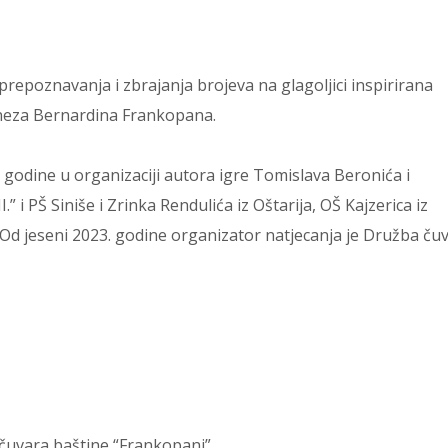
prepoznavanja i zbrajanja brojeva na glagoljici inspirirana
kneza Bernardina Frankopana.
godine u organizaciji autora igre Tomislava Beronića i
 i PŠ Siniše i Zrinka Rendulića iz Oštarija, OŠ Kajzerica iz
 Od jeseni 2023. godine organizator natjecanja je Družba ču
 čuvara baštine “Frankopani”