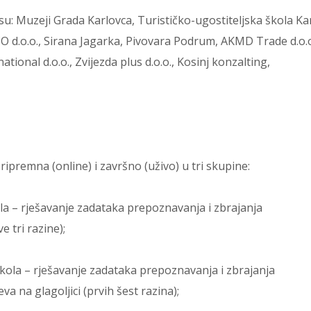
: Muzeji Grada Karlovca, Turističko-ugostiteljska škola Ka
MCO d.o.o., Sirana Jagarka, Pivovara Podrum, AKMD Trade d.o.o
ational d.o.o., Zvijezda plus d.o.o., Kosinj konzalting,
ipremna (online) i završno (uživo) u tri skupine:
kola – rješavanje zadataka prepoznavanja i zbrajanja
 tri razine);
 škola – rješavanje zadataka prepoznavanja i zbrajanja
 na glagoljici (prvih šest razina);