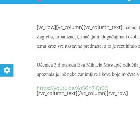
[vc_row][vc_column][vc_column_text]
Učenici t
Zagreba, urbanizaciji, značajnim događajima i osobam
temu kroz sve nastavne predmete, a to je rezultiralo
Učenica 3.d razreda Eva Mihaela Mustapić odlučila je
upoznala je još neke zanimljive likove koje možete vi
https://youtu.be/Xo5Gn7IQr3Q
[/vc_column_text][/vc_column][/vc_row]