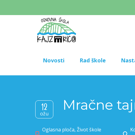
Novosti
Rad škole
Nast
Mračne taj
12
ožu
Oglasna ploča
,
Život škole
Ko