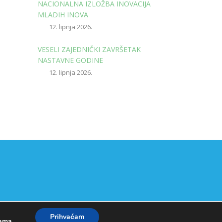
NACIONALNA IZLOŽBA INOVACIJA
MLADIH INOVA
12. lipnja 2026.
VESELI ZAJEDNIČKI ZAVRŠETAK
NASTAVNE GODINE
12. lipnja 2026.
Prihvaćam
kama
.