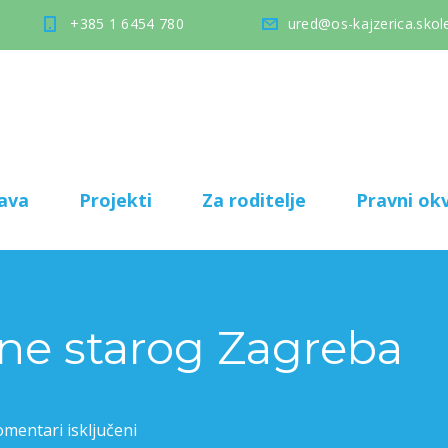
+385 1 6454 780
ured@os-kajzerica.skole
ava
Projekti
Za roditelje
Pravni okv
ne starog Zagreba
mentari isključeni
za Mračne tajne starog Zagreba