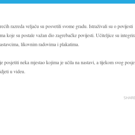
rećih razreda veljaču su posvetili svome gradu. Istraživali su o povijesti
a koje su postale važan dio zagrebačke povijesti. Učiteljice su integrir
 sastavcima, likovnim radovima i plakatima.
 posjetiti neka mjestao kojima je učila na nastavi, a tijekom svog posje
djeti u videu.
SHAR