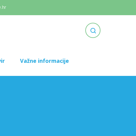
.hr
ir
Važne informacije