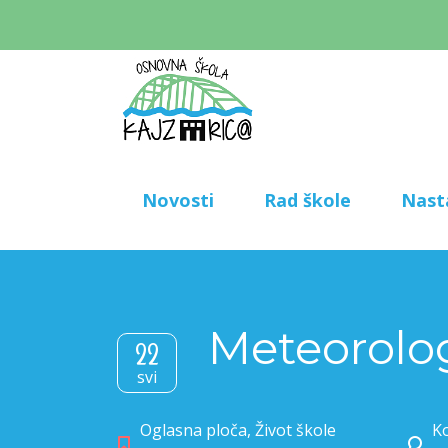
Novosti
Rad škole
Nast
Meteorolo
22
svi
Oglasna ploča
,
Život škole
Ko