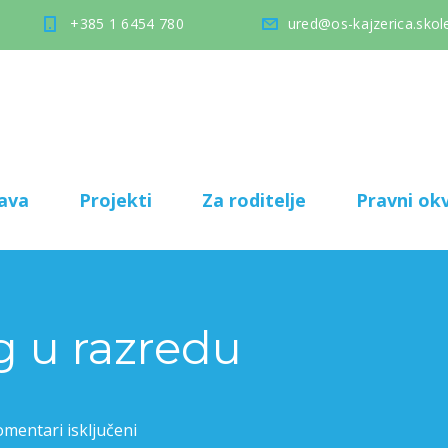
+385 1 6454 780
ured@os-kajzerica.skole
ava
Projekti
Za roditelje
Pravni okv
g u razredu
mentari isključeni
za Meteorolog u razredu