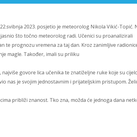
 22.svibnja 2023. posjetio je meteorolog Nikola Vikić-Topić.
asnio što točno meteorolog radi. Učenici su proanalizirali
dan te prognozu vremena za taj dan. Kroz zanimljive radionic
nje magle. Također, imali su priliku
 najviše govore lica učenika te znatiželjne ruke koje su cijel
io nas je svojim jednostavnim i prijateljskim pristupom. Žel
icima približi znanost. Tko zna, možda će jednoga dana net