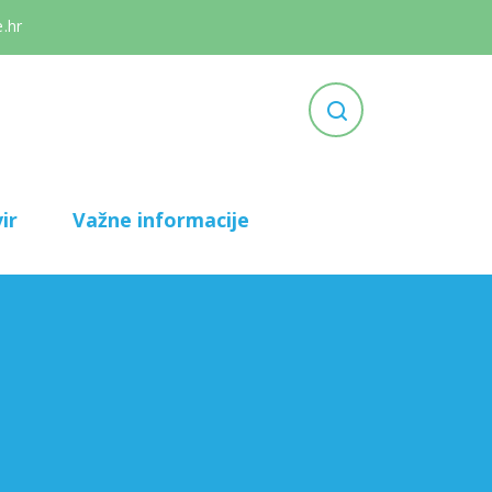
.hr
ir
Važne informacije