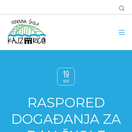
19
svi
RASPORED
DOGAĐANJA ZA