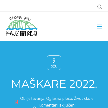
2
ožu
MAŠKARE 2022.
Obilježavanja
,
Oglasna ploča
,
Život škole
Komentari isključeni
za MAŠKARE 2022.