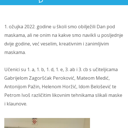
1. ožujka 2022. godine u školi smo obilježili Dan pod
maskama, ali ne onim na kakve smo navikli u posljednje
dvije godine, već veselim, kreativnim i zanimljivim
maskama.
Učenici su 1. a, 1. b, 1. d, 1. e, 3. ab i 3. cb s učiteljicama
Gabrijelom Zagoršćak Peroković, Mateom Medić,
Antonijom Pažin, Helenom Horžić, Idom Belošević te
Petrom Ivoš različitim likovnim tehnikama slikali maske
i klaunove.