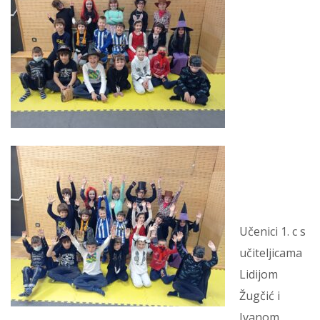
Učenici 1. c s
učiteljicama
Lidijom
Žugčić i
Ivanom