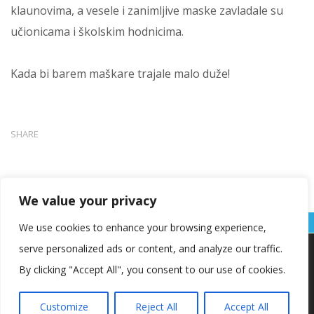
klaunovima, a vesele i zanimljive maske zavladale su
učionicama i školskim hodnicima.
Kada bi barem maškare trajale malo duže!
SHARE
We value your privacy
We use cookies to enhance your browsing experience,
serve personalized ads or content, and analyze our traffic.
Koristimo kolačiće kako bismo vam pružili najbolje iskustvo na
našoj web stranici.
By clicking "Accept All", you consent to our use of cookies.
Informacije o kolačićima koje koristimo ili opcije za
isključivanje kolačića možete pronaći u
postavkama
.
Customize
Reject All
Accept All
Copyright © OŠ Kajzerica