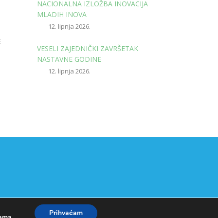
NACIONALNA IZLOŽBA INOVACIJA
MLADIH INOVA
12. lipnja 2026.
E
VESELI ZAJEDNIČKI ZAVRŠETAK
NASTAVNE GODINE
12. lipnja 2026.
Prihvaćam
kama
.