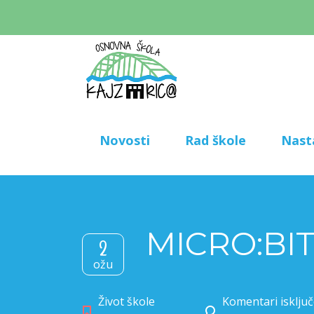
Novosti
Rad škole
Nast
MICRO:BI
2
ožu
Život škole
Komentari isključ