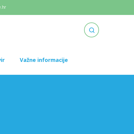
.hr
ir
Važne informacije