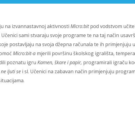
uju na izvannastavnoj aktivnosti
Micro:bit
pod vodstvom učitel
. Učenici sami stvaraju svoje programe te na taj način usavr
oje postavljaju na svoja džepna računala te ih primjenjuju 
 pomoć
Micro:bit-a
mjerili površinu školskog igrališta, temper
dili poznatu igru
Kamen, škare i papir,
programirali igraču ko
 ne ljuti se
i sl. Učenici na zabavan način primjenjuju program
situacijama.