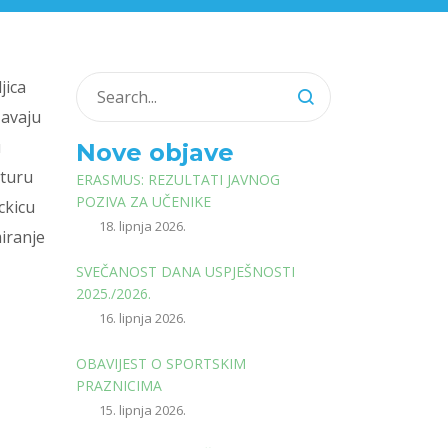
jica
šavaju
u
Nove objave
aturu
ERASMUS: REZULTATI JAVNOG
POZIVA ZA UČENIKE
ckicu
18. lipnja 2026.
iranje
SVEČANOST DANA USPJEŠNOSTI
2025./2026.
16. lipnja 2026.
OBAVIJEST O SPORTSKIM
PRAZNICIMA
15. lipnja 2026.