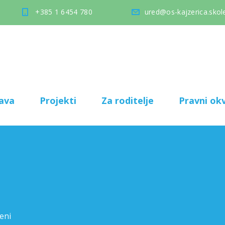
+385 1 6454 780
ured@os-kajzerica.skole
ava
Projekti
Za roditelje
Pravni okv
T
eni
za MICRO:BIT