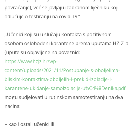
povraćanje), već se javljaju izabranom liječniku koji
odlučuje o testiranju na covid-19.”
,,Učenici koji su u slučaju kontakta s pozitivnom
osobom oslobođeni karantene prema uputama HZJZ-a
(upute su objavljene na poveznici:
https://www.hzjz.hr/wp-
content/uploads/2021/11/Postupanje-s-oboljelima-
bliskim-kontaktima-oboljelih-i-prekid-izolacije-i-
karantene-ukidanje-samoizolacije-u%C4%8Denika.pdf
mogu sudjelovati u rutinskom samotestiranju na dva
načina:
– kao i ostali učenici ili