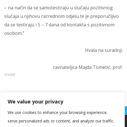
– na način da se samotestiraju u slučaju pozitivnog
slučaja u njihovu razrednom odjelu te je preporučljivo
da se testiraju i 5 – 7 dana od kontakta s pozitivnom
osobom.”
Hvala na suradnji.
ravnateljica Majda Tometić, prof.
SHARE
We value your privacy
We use cookies to enhance your browsing experience,
serve personalized ads or content, and analyze our traffic.
Koristimo kolačiće kako bismo vam pružili najbolje iskustvo na
našoj web stranici.