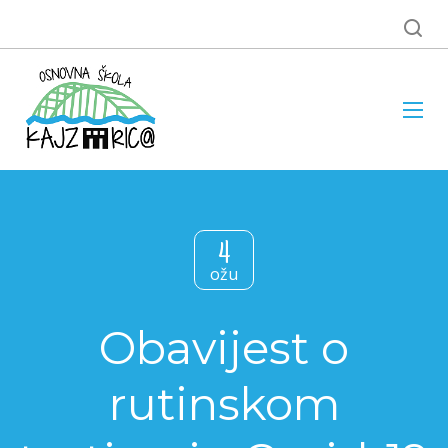
4
ožu
Obavijest o
rutinskom