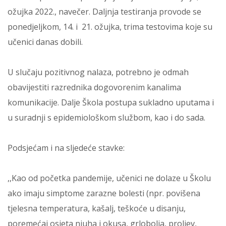
ožujka 2022., navečer. Daljnja testiranja provode se
ponedjeljkom, 14. i 21. ožujka, trima testovima koje su
učenici danas dobili.
U slučaju pozitivnog nalaza, potrebno je odmah
obavijestiti razrednika dogovorenim kanalima
komunikacije. Dalje Škola postupa sukladno uputama i
u suradnji s epidemiološkom službom, kao i do sada.
Podsjećam i na sljedeće stavke:
,,Kao od početka pandemije, učenici ne dolaze u Školu
ako imaju simptome zarazne bolesti (npr. povišena
tjelesna temperatura, kašalj, teškoće u disanju,
poremećaj osjeta njuha i okusa, grlobolja, proljev,