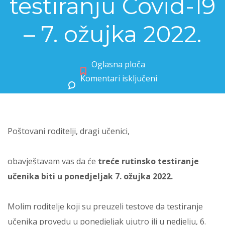
testiranju Covid-19
– 7. ožujka 2022.
Oglasna ploča
Komentari isključeni
za Obavijest o rutinskom testiranju Covid-19 – 7. ožujka 2022.
Poštovani roditelji, dragi učenici,
obavještavam vas da će
treće rutinsko testiranje
učenika biti u ponedjeljak 7. ožujka 2022.
Molim roditelje koji su preuzeli testove da testiranje
učenika provedu u ponedjeljak ujutro ili u nedjelju, 6.