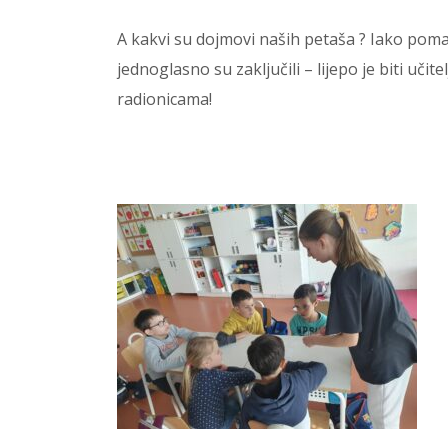
A kakvi su dojmovi naših petaša ? Iako pom
jednoglasno su zaključili – lijepo je biti uči
radionicama!