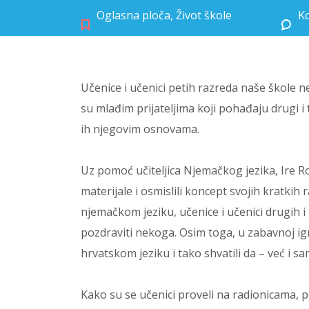
Oglasna ploča
,
Život škole
Ko
Učenice i učenici petih razreda naše škole ne
su mlađim prijateljima koji pohađaju drugi i 
ih njegovim osnovama.
Uz pomoć učiteljica Njemačkog jezika, Ire Rog
materijale i osmislili koncept svojih kratkih
njemačkom jeziku, učenice i učenici drugih i 
pozdraviti nekoga. Osim toga, u zabavnoj igri
hrvatskom jeziku i tako shvatili da – već i 
Kako su se učenici proveli na radionicama, 