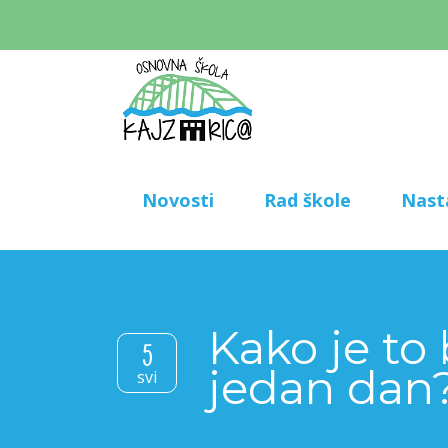
Novosti
Rad škole
Nast
Kako je to 
5
jedan dan
svi