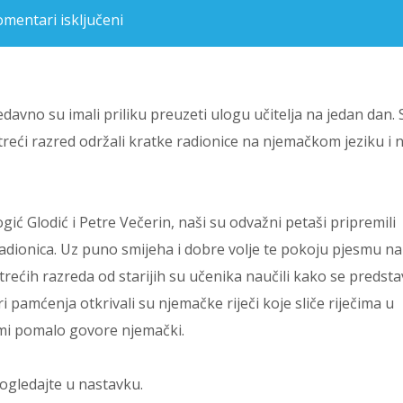
mentari isključeni
za Kako je to biti učitelj njemačkog jezika na jedan dan?
davno su imali priliku preuzeti ulogu učitelja na jedan dan. 
treći razred održali kratke radionice na njemačkom jeziku i n
ić Glodić i Petre Večerin, naši su odvažni petaši pripremili
 radionica. Uz puno smijeha i dobre volje te pokoju pjesmu na
trećih razreda od starijih su učenika naučili kako se predstavi
 pamćenja otkrivali su njemačke riječi koje sliče riječima u
sami pomalo govore njemački.
pogledajte u nastavku.