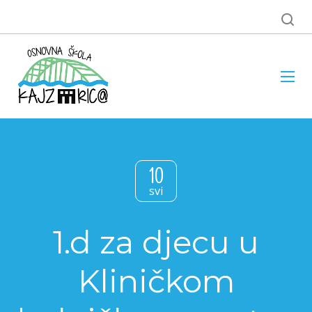
10
svi
1.d za djecu u
Kliničkom