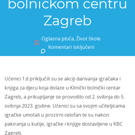
bolničkom centru
Zagreb
Oglasna ploča
,
Život škole
Komentari isključeni
za 1.d za djecu u Kliničkom bolničkom centru Zagreb
Učenici 1.d priključili su se akciji darivanja igračaka i
knjiga za djecu koja dolaze u Klinički bolnički centar
Zagreb, a prikupljanje se provodilo od 2. svibnja do 5.
svibnja 2023. godine. Učenici su sa svojim učiteljicama
igračke umotali u prozirni celofan te su nakon
pakiranja u kutije, igračke i knjige dostavljene u KBC
Zagreb.