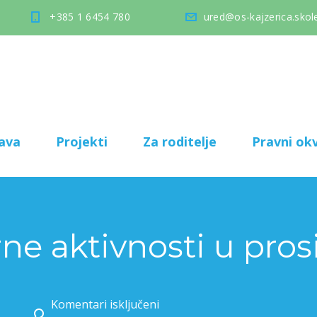
+385 1 6454 780
ured@os-kajzerica.skole
ava
Projekti
Za roditelje
Pravni okv
e aktivnosti u pros
Komentari isključeni
za Humanitarne aktivnosti u prosincu