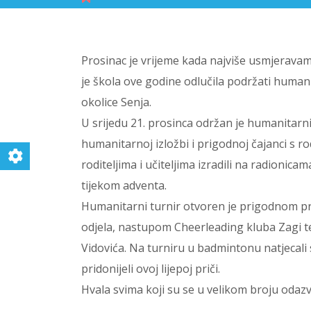
Prosinac je vrijeme kada najviše usmjeravamo 
je škola ove godine odlučila podržati humani
okolice Senja.
U srijedu 21. prosinca održan je humanitarn
humanitarnoj izložbi i prigodnoj čajanci s ro
roditeljima i učiteljima izradili na radionica
tijekom adventa.
Humanitarni turnir otvoren je prigodnom pr
odjela, nastupom Cheerleading kluba Zagi 
Vidovića. Na turniru u badmintonu natjecali 
pridonijeli ovoj lijepoj priči.
Hvala svima koji su se u velikom broju odazva