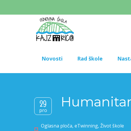
Novosti
Rad škole
Nast
Humanitarn
29
pro
Oglasna ploča
,
eTwinning
,
Život škole