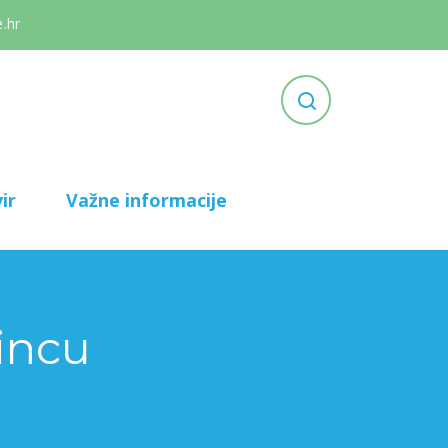
.hr
ir
Važne informacije
incu