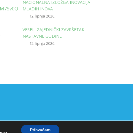
NACIONALNA IZLOŽBA INOVACIJA
cM7Sv0Q
MLADIH INOVA
12. lipnja 2026.
VESELI ZAJEDNIČKI ZAVRŠETAK
E
NASTAVNE GODINE
12. lipnja 2026.
Prihvaćam
kama
.