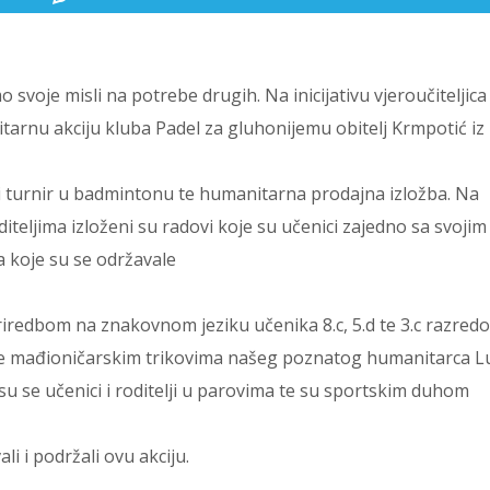
svoje misli na potrebe drugih. Na inicijativu vjeroučiteljic
tarnu akciju kluba Padel za gluhonijemu obitelj Krmpotić iz
i turnir u badmintonu te humanitarna prodajna izložba. Na
diteljima izloženi su radovi koje su učenici zajedno sa svojim
ma koje su se održavale
iredbom na znakovnom jeziku učenika 8.c, 5.d te 3.c razred
te mađioničarskim trikovima našeg poznatog humanitarca L
su se učenici i roditelji u parovima te su sportskim duhom
li i podržali ovu akciju.