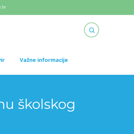
.hr
ir
Važne informacije
anu školskog