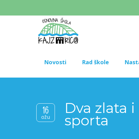
Novosti
Rad škole
Nast
Dva zlata 
16
sporta
ožu