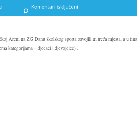
e
Komentari isključeni
za Dva zlata i tri bronce na ZG Danu školskog sporta
bačkoj Areni na ZG Danu školskog sporta
osvojili tri treća mjesta, a u fin
ema kategorijama – dječaci i djevojčice) .