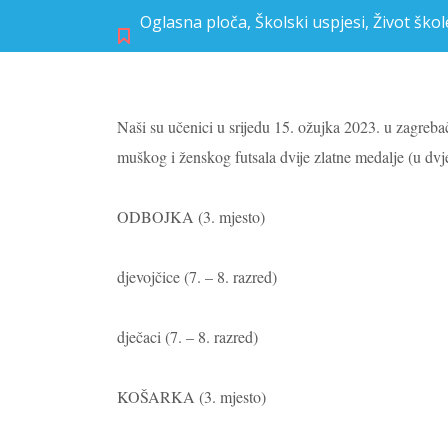
Oglasna ploča
,
Školski uspjesi
,
Život škol
Naši su učenici u srijedu 15. ožujka 2023. u zagre
muškog i ženskog futsala dvije zlatne medalje (u dvj
ODBOJKA (3. mjesto)
djevojčice (7. – 8. razred)
dječaci (7. – 8. razred)
KOŠARKA (3. mjesto)