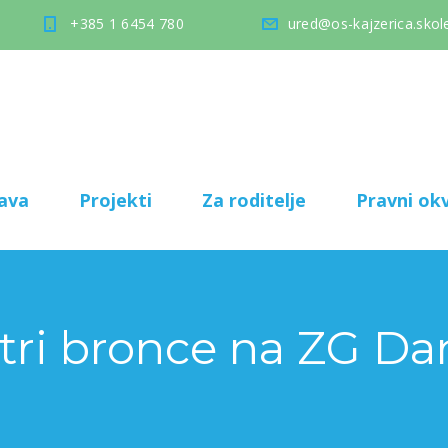
+385 1 6454 780
ured@os-kajzerica.skole
ava
Projekti
Za roditelje
Pravni okv
i tri bronce na ZG D