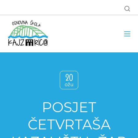
20
ožu
POSJET
ČETVRTAŠA