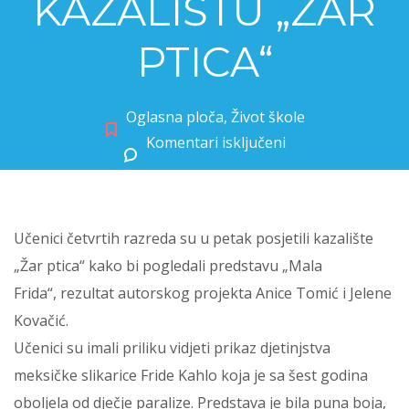
KAZALIŠTU „ŽAR
PTICA“
Oglasna ploča
,
Život škole
Komentari isključeni
za POSJET ČETVRTAŠA KAZALIŠTU „ŽAR PTICA“
Učenici četvrtih razreda su u petak posjetili kazalište
„Žar ptica“ kako bi pogledali predstavu „Mala
Frida“, rezultat autorskog projekta Anice Tomić i Jelene
Kovačić.
Učenici su imali priliku vidjeti prikaz djetinjstva
meksičke slikarice Fride Kahlo koja je sa šest godina
oboljela od dječje paralize. Predstava je bila puna boja,