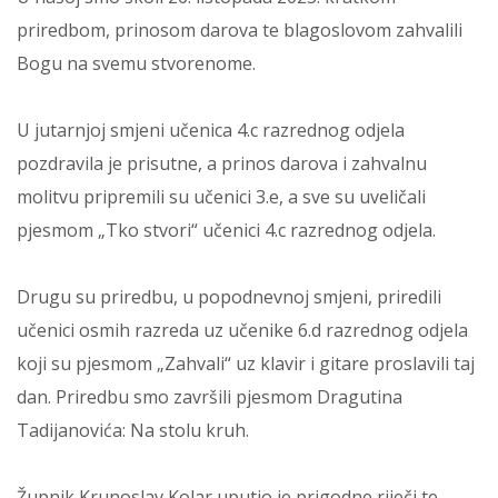
priredbom, prinosom darova te blagoslovom zahvalili
Bogu na svemu stvorenome.
U jutarnjoj smjeni učenica 4.c razrednog odjela
pozdravila je prisutne, a prinos darova i zahvalnu
molitvu pripremili su učenici 3.e, a sve su uveličali
pjesmom „Tko stvori“ učenici 4.c razrednog odjela.
Drugu su priredbu, u popodnevnoj smjeni, priredili
učenici osmih razreda uz učenike 6.d razrednog odjela
koji su pjesmom „Zahvali“ uz klavir i gitare proslavili taj
dan. Priredbu smo završili pjesmom Dragutina
Tadijanovića: Na stolu kruh.
Župnik Krunoslav Kolar uputio je prigodne riječi te