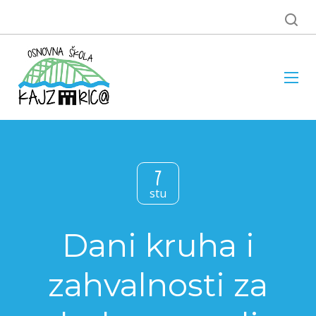
7
stu
Dani kruha i
zahvalnosti za