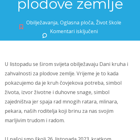
plodove zemlje
Obilježavanja
,
Oglasna ploča
,
Život škole
Komentari isključeni
za Dani kruha i zahvalnosti za plodove zemlje
U listopadu se širom svijeta obilježavaju Dani kruha i
zahvalnosti za plodove zemlje. Vrijeme je to kada
pokazujemo da je kruh čovjekova potreba, simbol
života, izvor životne i duhovne snage, simbol
zajedništva jer spaja rad mnogih ratara, mlinara,
pekara, naših roditelja koji brinu za nas svojim
marljivim trudom i radom.
U našoj smo školi 26. listopada 2023. kratkom