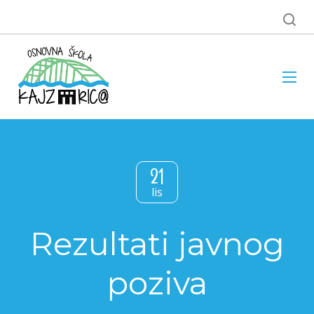
21
lis
Rezultati javnog
poziva