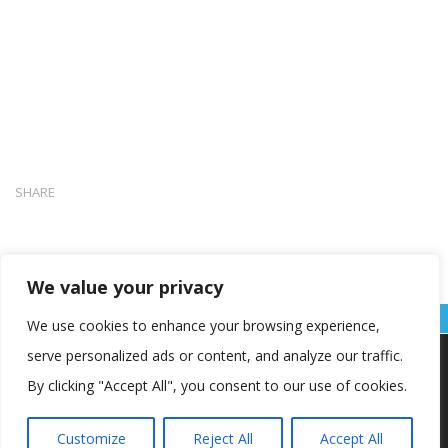
SHARE
We value your privacy
We use cookies to enhance your browsing experience,
serve personalized ads or content, and analyze our traffic.
Koristimo kolačiće kako bismo vam pružili najbolje iskustvo na
našoj web stranici.
By clicking "Accept All", you consent to our use of cookies.
Informacije o kolačićima koje koristimo ili opcije za
isključivanje kolačića možete pronaći u
postavkama
.
Customize
Reject All
Accept All
Copyright © OŠ Kajzerica